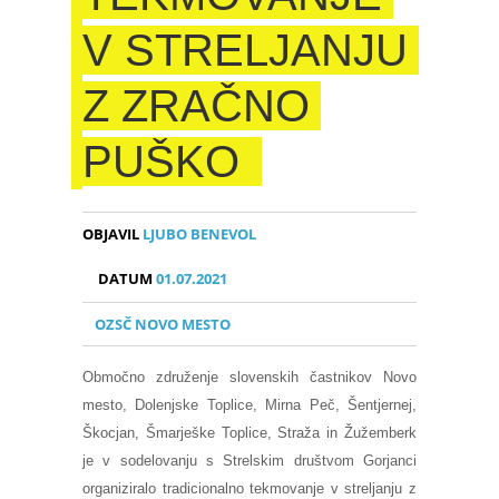
V STRELJANJU
Z ZRAČNO
PUŠKO
OBJAVIL
LJUBO BENEVOL
DATUM
01.07.2021
OZSČ NOVO MESTO
Območno združenje slovenskih častnikov Novo
mesto, Dolenjske Toplice, Mirna Peč, Šentjernej,
Škocjan, Šmarješke Toplice, Straža in Žužemberk
je v sodelovanju s Strelskim društvom Gorjanci
organiziralo tradicionalno tekmovanje v streljanju z