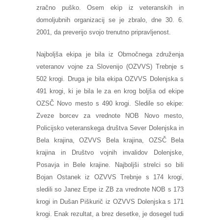
zračno puško. Osem ekip iz veteranskih in
domoljubnih organizacij se je zbralo, dne 30. 6.
2001, da preverijo svojo trenutno pripravljenost.
Najboljša ekipa je bila iz Območnega združenja
veteranov vojne za Slovenijo (OZVVS) Trebnje s
502 krogi. Druga je bila ekipa OZVVS Dolenjska s
491 krogi, ki je bila le za en krog boljša od ekipe
OZSČ Novo mesto s 490 krogi. Sledile so ekipe:
Zveze borcev za vrednote NOB Novo mesto,
Policijsko veteranskega društva Sever Dolenjska in
Bela krajina, OZVVS Bela krajina, OZSČ Bela
krajina in Društvo vojnih invalidov Dolenjske,
Posavja in Bele krajine. Najboljši strelci so bili
Bojan Ostanek iz OZVVS Trebnje s 174 krogi,
sledili so Janez Erpe iz ZB za vrednote NOB s 173
krogi in Dušan Piškurič iz OZVVS Dolenjska s 171
krogi. Enak rezultat, a brez desetke, je dosegel tudi