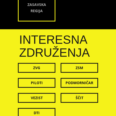
ZASAVSKA
REGIJA
INTERESNA
ZDRUŽENJA
ZVG
ZSM
PILOTI
PODMORNIČAR
VEZIST
ŠČIT
DTI