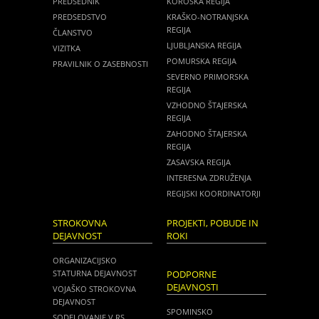
PREDSEDNIK
KOROŠKA REGIJA
PREDSEDSTVO
KRAŠKO-NOTRANJSKA
REGIJA
ČLANSTVO
LJUBLJANSKA REGIJA
VIZITKA
POMURSKA REGIJA
PRAVILNIK O ZASEBNOSTI
SEVERNO PRIMORSKA
REGIJA
VZHODNO ŠTAJERSKA
REGIJA
ZAHODNO ŠTAJERSKA
REGIJA
ZASAVSKA REGIJA
INTERESNA ZDRUŽENJA
REGIJSKI KOORDINATORJI
STROKOVNA
PROJEKTI, POBUDE IN
DEJAVNOST
ROKI
ORGANIZACIJSKO
STATURNA DEJAVNOST
PODPORNE
DEJAVNOSTI
VOJAŠKO STROKOVNA
DEJAVNOST
SPOMINSKO
SODELOVANJE V RS