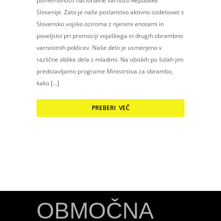
pomembnosti nacionalne varnosti Republike
Slovenije. Zato je naše poslanstvo aktivno sodelovati s
Slovensko vojsko oziroma z njenimi enotami in
poveljstvi pri promociji vojaškega in drugih obrambno
varnostnih poklicev. Naše delo je usmerjeno v
različne oblike dela z mladimi. Na obiskih po šolah jim
predstavljamo programe Ministrstva za obrambo,
kako […]
PREBERI VEČ
OBMOČNA