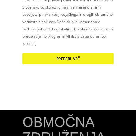
Slovensko vojsko oziroma z njenimi enotami in
poveljstvi pri promociji vojaškega in drugih obrambno
varnostnih poklicev. Naše delo je usmerjeno v
različne oblike dela z mladimi. Na obiskih po šolah jim
predstavljamo programe Ministrstva za obrambo,
kako […]
PREBERI VEČ
OBMOČNA