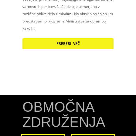
varnostnih poklicev. Naše delo je usmerjeno v
različne oblike dela z mladimi. Na obiskih po šolah jim
predstavljamo programe Ministrstva za obrambo,
kako […]
PREBERI VEČ
OBMOČNA
ZDRUŽENJA