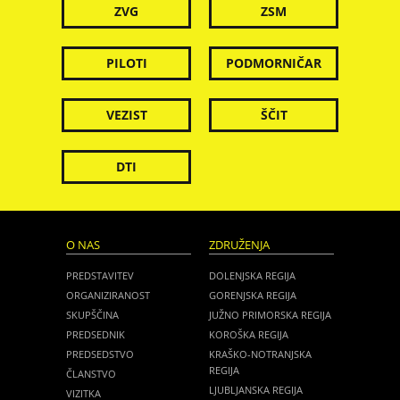
ZVG
ZSM
PILOTI
PODMORNIČAR
VEZIST
ŠČIT
DTI
O NAS
ZDRUŽENJA
PREDSTAVITEV
DOLENJSKA REGIJA
ORGANIZIRANOST
GORENJSKA REGIJA
SKUPŠČINA
JUŽNO PRIMORSKA REGIJA
PREDSEDNIK
KOROŠKA REGIJA
PREDSEDSTVO
KRAŠKO-NOTRANJSKA
REGIJA
ČLANSTVO
LJUBLJANSKA REGIJA
VIZITKA