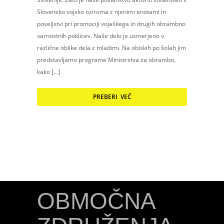
Slovensko vojsko oziroma z njenimi enotami in
poveljstvi pri promociji vojaškega in drugih obrambno
varnostnih poklicev. Naše delo je usmerjeno v
različne oblike dela z mladimi. Na obiskih po šolah jim
predstavljamo programe Ministrstva za obrambo,
kako […]
PREBERI VEČ
OBMOČNA