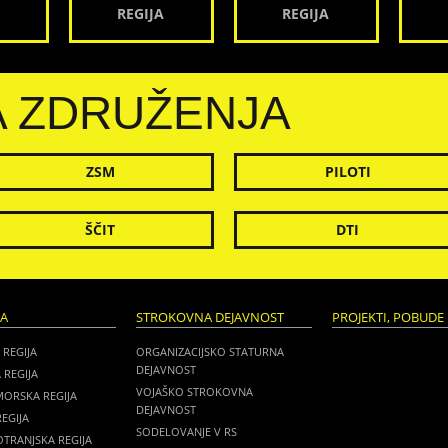
REGIJA
REGIJA
A ZDRUŽENJA
ZSM
PILOTI
ŠČIT
DTI
JA
STROKOVNA DEJAVNOST
PROJEKTI, POBUDE 
 REGIJA
ORGANIZACIJSKO STATURNA
DEJAVNOST
 REGIJA
VOJAŠKO STROKOVNA
MORSKA REGIJA
DEJAVNOST
EGIJA
SODELOVANJE V RS
TRANJSKA REGIJA