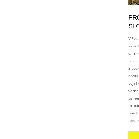
PR
SL
V Zvez
zaved
varnos
naše p
Slove
enotam
vojaš
varnos
usmerj
mladim
preds
obram