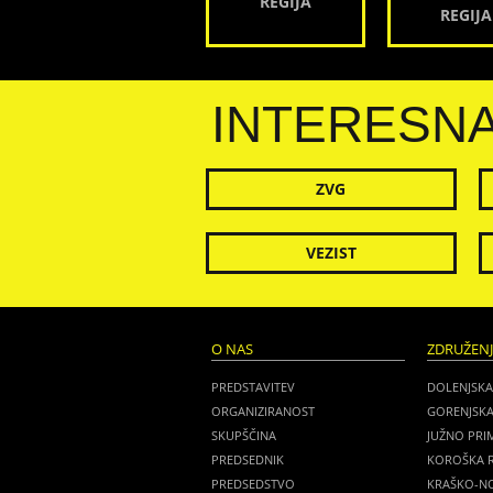
REGIJA
REGIJA
INTERESN
ZVG
VEZIST
O NAS
ZDRUŽEN
PREDSTAVITEV
DOLENJSKA
ORGANIZIRANOST
GORENJSKA
SKUPŠČINA
JUŽNO PRI
PREDSEDNIK
KOROŠKA R
PREDSEDSTVO
KRAŠKO-NO