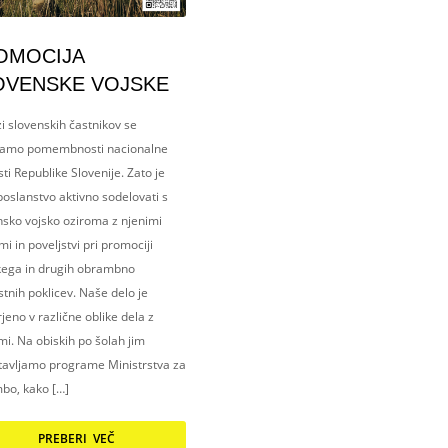
OMOCIJA
OVENSKE VOJSKE
i slovenskih častnikov se
amo pomembnosti nacionalne
ti Republike Slovenije. Zato je
oslanstvo aktivno sodelovati s
nsko vojsko oziroma z njenimi
i in poveljstvi pri promociji
kega in drugih obrambno
tnih poklicev. Naše delo je
eno v različne oblike dela z
i. Na obiskih po šolah jim
tavljamo programe Ministrstva za
bo, kako […]
PREBERI VEČ