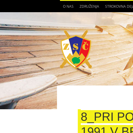
O NAS
ZDRUŽENJA
STROKOVNA DE
8_PRI P
1991 V 