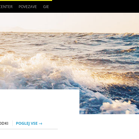
 CENTER
POVEZAVE
GIE
ODKI
POGLEJ VSE →