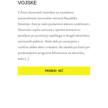
VOJSKE
V Zvezi slovenskih častnikov se zavedamo
pomembnosti nacionalne varnosti Republike
Slovenije. Zato je naše poslanstvo aktivno sodelovati s
Slovensko vojsko oziroma z njenimi enotami in
poveljstvi pri promociji vojaškega in drugih obrambno
varnostnih poklicev. Naše delo je usmerjeno v
različne oblike dela z mladimi. Na obiskih po šolah jim
predstavljamo programe Ministrstva za obrambo,
kako […]
PREBERI VEČ