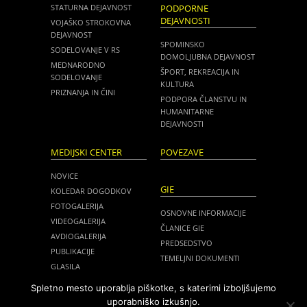
STATURNA DEJAVNOST
PODPORNE
DEJAVNOSTI
VOJAŠKO STROKOVNA
DEJAVNOST
SPOMINSKO
SODELOVANJE V RS
DOMOLJUBNA DEJAVNOST
MEDNARODNO
ŠPORT, REKREACIJA IN
SODELOVANJE
KULTURA
PRIZNANJA IN ČINI
PODPORA ČLANSTVU IN
HUMANITARNE
DEJAVNOSTI
MEDIJSKI CENTER
POVEZAVE
NOVICE
GIE
KOLEDAR DOGODKOV
FOTOGALERIJA
OSNOVNE INFORMACIJE
VIDEOGALERIJA
ČLANICE GIE
AVDIOGALERIJA
PREDSEDSTVO
PUBLIKACIJE
TEMELJNI DOKUMENTI
GLASILA
NOVICE
MEDIJI O NAS
Spletno mesto uporablja piškotke, s katerimi izboljšujemo
ZASEDANJA
uporabniško izkušnjo.