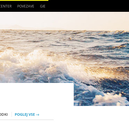
 CENTER
POVEZAVE
GIE
ODKI
POGLEJ VSE →