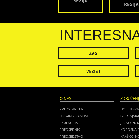
REGIJA
REGIJA
INTERESN
ZVG
VEZIST
O NAS
ZDRUŽEN
PREDSTAVITEV
DOLENJSKA
ORGANIZIRANOST
GORENJSKA
SKUPŠČINA
JUŽNO PRI
PREDSEDNIK
KOROŠKA R
PREDSEDSTVO
KRAŠKO-NO