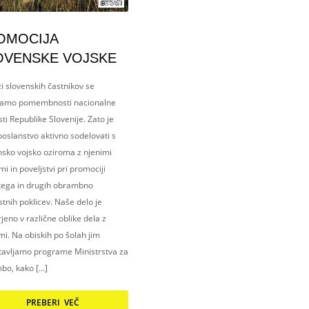
OMOCIJA
OVENSKE VOJSKE
i slovenskih častnikov se
amo pomembnosti nacionalne
ti Republike Slovenije. Zato je
oslanstvo aktivno sodelovati s
nsko vojsko oziroma z njenimi
i in poveljstvi pri promociji
kega in drugih obrambno
tnih poklicev. Naše delo je
eno v različne oblike dela z
i. Na obiskih po šolah jim
tavljamo programe Ministrstva za
bo, kako […]
PREBERI VEČ