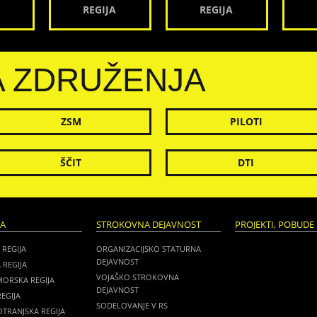
REGIJA
REGIJA
A ZDRUŽENJA
ZSM
PILOTI
ŠČIT
DTI
JA
STROKOVNA DEJAVNOST
PROJEKTI, POBUDE 
 REGIJA
ORGANIZACIJSKO STATURNA
DEJAVNOST
 REGIJA
VOJAŠKO STROKOVNA
MORSKA REGIJA
DEJAVNOST
EGIJA
SODELOVANJE V RS
TRANJSKA REGIJA