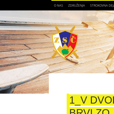
O NAS
ZDRUŽENJA
STROKOVNA DE
1_V DVO
BRVLZO