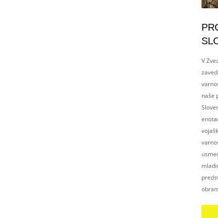
PR
SL
V Zvez
zaved
varnos
naše p
Slove
enotam
vojaš
varnos
usmerj
mladim
preds
obram