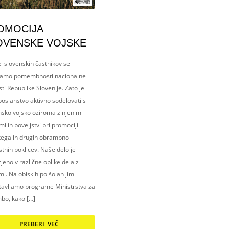
OMOCIJA
OVENSKE VOJSKE
i slovenskih častnikov se
amo pomembnosti nacionalne
ti Republike Slovenije. Zato je
oslanstvo aktivno sodelovati s
nsko vojsko oziroma z njenimi
i in poveljstvi pri promociji
kega in drugih obrambno
tnih poklicev. Naše delo je
eno v različne oblike dela z
i. Na obiskih po šolah jim
tavljamo programe Ministrstva za
bo, kako […]
PREBERI VEČ