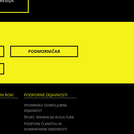
REGIJA
PODMORNIČAR
IN ROKI
PODPORNE DEJAVNOSTI
SPOMINSKO DOMOLJUBNA
DEJAVNOST
ŠPORT, REKREACIJA IN KULTURA
PODPORA ČLANSTVU IN
HUMANITARNE DEJAVNOSTI