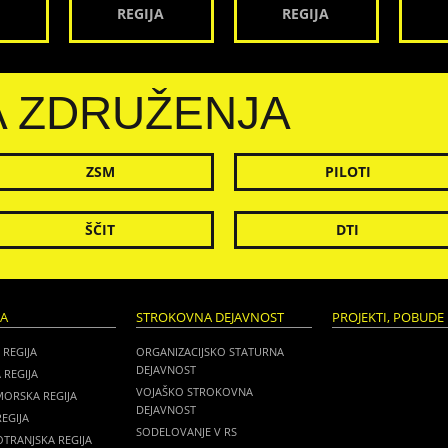
REGIJA
REGIJA
A ZDRUŽENJA
ZSM
PILOTI
ŠČIT
DTI
JA
STROKOVNA DEJAVNOST
PROJEKTI, POBUDE 
 REGIJA
ORGANIZACIJSKO STATURNA
DEJAVNOST
 REGIJA
VOJAŠKO STROKOVNA
MORSKA REGIJA
DEJAVNOST
EGIJA
SODELOVANJE V RS
TRANJSKA REGIJA