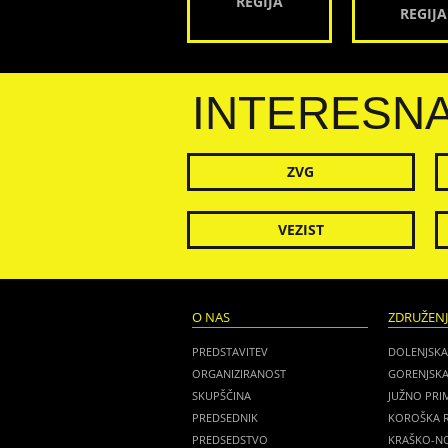
REGIJA
REGIJA
INTERESN
ZVG
VEZIST
O NAS
ZDRUŽEN
PREDSTAVITEV
DOLENJSKA
ORGANIZIRANOST
GORENJSKA
SKUPŠČINA
JUŽNO PRI
PREDSEDNIK
KOROŠKA R
PREDSEDSTVO
KRAŠKO-NO