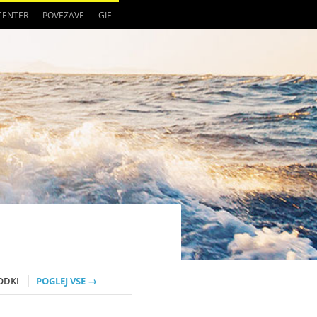
 CENTER
POVEZAVE
GIE
ODKI
POGLEJ VSE →