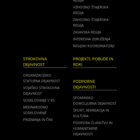
REGIJA
VZHODNO ŠTAJERSKA
REGIJA
ZAHODNO ŠTAJERSKA
REGIJA
ZASAVSKA REGIJA
INTERESNA ZDRUŽENJA
REGIJSKI KOORDINATORJI
STROKOVNA
PROJEKTI, POBUDE IN
DEJAVNOST
ROKI
ORGANIZACIJSKO
STATURNA DEJAVNOST
PODPORNE
DEJAVNOSTI
VOJAŠKO STROKOVNA
DEJAVNOST
SPOMINSKO
SODELOVANJE V RS
DOMOLJUBNA DEJAVNOST
MEDNARODNO
ŠPORT, REKREACIJA IN
SODELOVANJE
KULTURA
PRIZNANJA IN ČINI
PODPORA ČLANSTVU IN
HUMANITARNE
DEJAVNOSTI