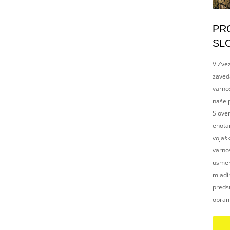
PR
SL
V Zvez
zaved
varnos
naše p
Slove
enotam
vojaš
varnos
usmerj
mladim
preds
obram