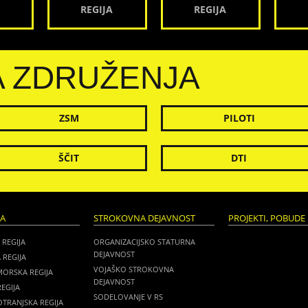
REGIJA
REGIJA
A ZDRUŽENJA
ZSM
PILOTI
ŠČIT
DTI
JA
STROKOVNA DEJAVNOST
PROJEKTI, POBUDE 
 REGIJA
ORGANIZACIJSKO STATURNA
DEJAVNOST
 REGIJA
VOJAŠKO STROKOVNA
MORSKA REGIJA
DEJAVNOST
EGIJA
SODELOVANJE V RS
TRANJSKA REGIJA