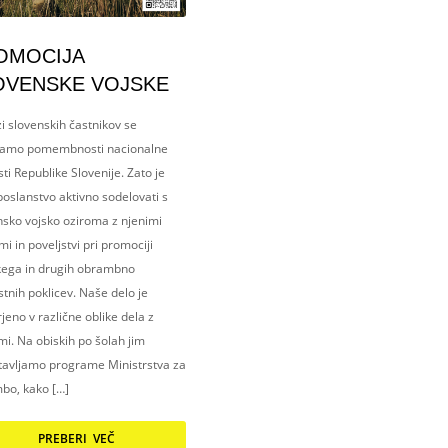
OMOCIJA
OVENSKE VOJSKE
i slovenskih častnikov se
amo pomembnosti nacionalne
ti Republike Slovenije. Zato je
oslanstvo aktivno sodelovati s
nsko vojsko oziroma z njenimi
i in poveljstvi pri promociji
kega in drugih obrambno
tnih poklicev. Naše delo je
eno v različne oblike dela z
i. Na obiskih po šolah jim
tavljamo programe Ministrstva za
bo, kako […]
PREBERI VEČ