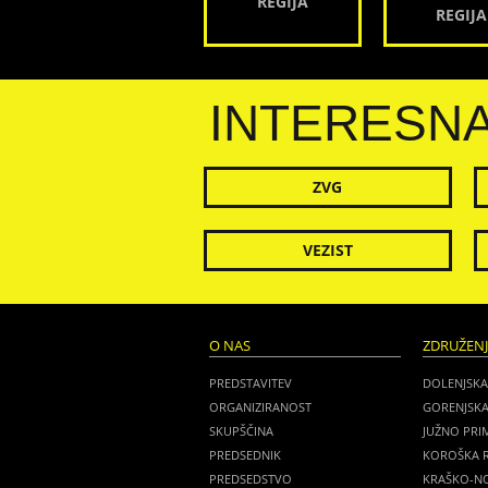
REGIJA
REGIJA
INTERESN
ZVG
VEZIST
O NAS
ZDRUŽEN
PREDSTAVITEV
DOLENJSKA
ORGANIZIRANOST
GORENJSKA
SKUPŠČINA
JUŽNO PRI
PREDSEDNIK
KOROŠKA R
PREDSEDSTVO
KRAŠKO-NO