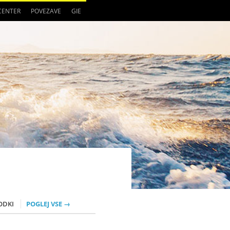
 CENTER
POVEZAVE
GIE
ODKI
POGLEJ VSE →