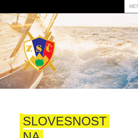
ME
SLOVESNOST
NA