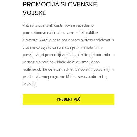
PROMOCIJA SLOVENSKE
VOJSKE
V Zvezi slovenskih častnikov se zavedamo
pomembnosti nacionalne varnosti Republike
Slovenije. Zato je naše poslanstvo aktivno sodelovati s
Slovensko vojsko oziroma z njenimi enotami in
poveljstvi pri promociji vojaškega in drugih obrambno
varnostnih poklicev. Naše delo je usmerjeno v
različne oblike dela z mladimi. Na obiskih po šolah jim
predstavljamo programe Ministrstva za obrambo,
kako […]
PREBERI VEČ