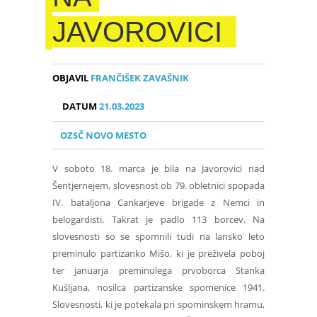
JAVOROVICI
OBJAVIL
FRANČIŠEK ZAVAŠNIK
DATUM
21.03.2023
OZSČ NOVO MESTO
V soboto 18. marca je bila na Javorovici nad
Šentjernejem, slovesnost ob 79. obletnici spopada
IV. bataljona Cankarjeve brigade z Nemci in
belogardisti. Takrat je padlo 113 borcev. Na
slovesnosti so se spomnili tudi na lansko leto
preminulo partizanko Mišo, ki je preživela poboj
ter januarja preminulega prvoborca Stanka
Kušljana, nosilca partizanske spomenice 1941.
Slovesnosti, ki je potekala pri spominskem hramu,