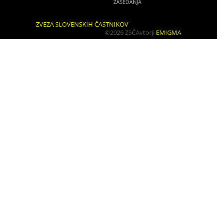
ZASEDANJA
ZVEZA SLOVENSKIH ČASTNIKOV
©2026 ZSČ
Avtorji
EMIGMA