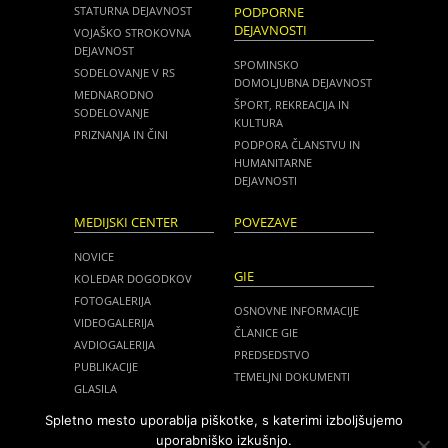
STATURNA DEJAVNOST
PODPORNE
DEJAVNOSTI
VOJAŠKO STROKOVNA
DEJAVNOST
SPOMINSKO
SODELOVANJE V RS
DOMOLJUBNA DEJAVNOST
MEDNARODNO
ŠPORT, REKREACIJA IN
SODELOVANJE
KULTURA
PRIZNANJA IN ČINI
PODPORA ČLANSTVU IN
HUMANITARNE
DEJAVNOSTI
MEDIJSKI CENTER
POVEZAVE
NOVICE
GIE
KOLEDAR DOGODKOV
FOTOGALERIJA
OSNOVNE INFORMACIJE
VIDEOGALERIJA
ČLANICE GIE
AVDIOGALERIJA
PREDSEDSTVO
PUBLIKACIJE
TEMELJNI DOKUMENTI
GLASILA
NOVICE
MEDIJI O NAS
Spletno mesto uporablja piškotke, s katerimi izboljšujemo
ZASEDANJA
uporabniško izkušnjo.