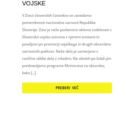
VOJSKE
V Zvezi slovenskih častnikov se zavedamo
pomembnosti nacionalne varnosti Republike
Slovenije. Zato je naše poslanstvo aktivno sodelovati s
Slovensko vojsko oziroma z njenimi enotami in
poveljstvi pri promociji vojaškega in drugih obrambno
varnostnih poklicev. Naše delo je usmerjeno v
različne oblike dela z mladimi. Na obiskih po šolah jim
predstavljamo programe Ministrstva za obrambo,
kako […]
PREBERI VEČ