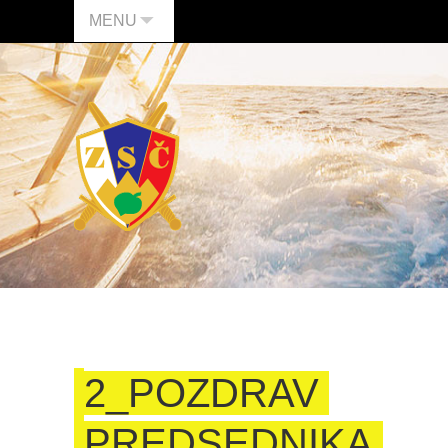
MENU
2_POZDRAV
PREDSEDNIKA