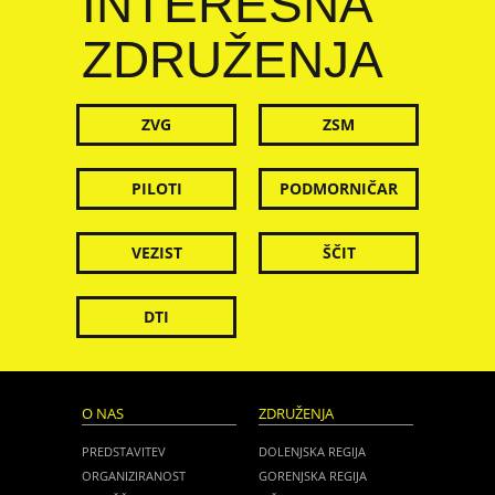
INTERESNA
ZDRUŽENJA
ZVG
ZSM
PILOTI
PODMORNIČAR
VEZIST
ŠČIT
DTI
O NAS
ZDRUŽENJA
PREDSTAVITEV
DOLENJSKA REGIJA
ORGANIZIRANOST
GORENJSKA REGIJA