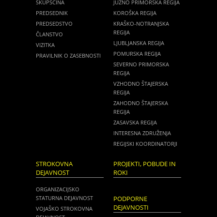
SKUPŠČINA
JUŽNO PRIMORSKA REGIJA
PREDSEDNIK
KOROŠKA REGIJA
PREDSEDSTVO
KRAŠKO-NOTRANJSKA
REGIJA
ČLANSTVO
LJUBLJANSKA REGIJA
VIZITKA
POMURSKA REGIJA
PRAVILNIK O ZASEBNOSTI
SEVERNO PRIMORSKA
REGIJA
VZHODNO ŠTAJERSKA
REGIJA
ZAHODNO ŠTAJERSKA
REGIJA
ZASAVSKA REGIJA
INTERESNA ZDRUŽENJA
REGIJSKI KOORDINATORJI
STROKOVNA
PROJEKTI, POBUDE IN
DEJAVNOST
ROKI
ORGANIZACIJSKO
STATURNA DEJAVNOST
PODPORNE
DEJAVNOSTI
VOJAŠKO STROKOVNA