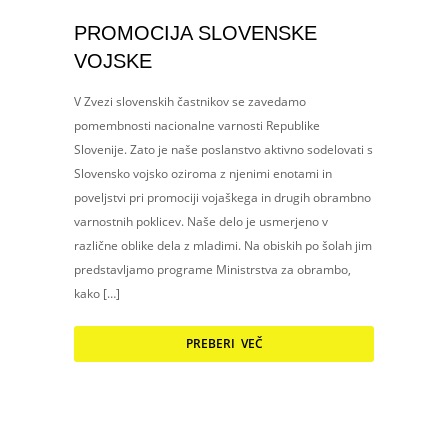
PROMOCIJA SLOVENSKE
VOJSKE
V Zvezi slovenskih častnikov se zavedamo
pomembnosti nacionalne varnosti Republike
Slovenije. Zato je naše poslanstvo aktivno sodelovati s
Slovensko vojsko oziroma z njenimi enotami in
poveljstvi pri promociji vojaškega in drugih obrambno
varnostnih poklicev. Naše delo je usmerjeno v
različne oblike dela z mladimi. Na obiskih po šolah jim
predstavljamo programe Ministrstva za obrambo,
kako […]
PREBERI VEČ