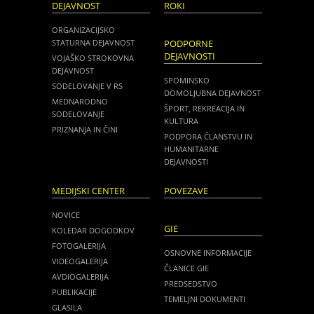
DEJAVNOST
ROKI
ORGANIZACIJSKO
STATURNA DEJAVNOST
PODPORNE
DEJAVNOSTI
VOJAŠKO STROKOVNA
DEJAVNOST
SPOMINSKO
SODELOVANJE V RS
DOMOLJUBNA DEJAVNOST
MEDNARODNO
ŠPORT, REKREACIJA IN
SODELOVANJE
KULTURA
PRIZNANJA IN ČINI
PODPORA ČLANSTVU IN
HUMANITARNE
DEJAVNOSTI
MEDIJSKI CENTER
POVEZAVE
NOVICE
GIE
KOLEDAR DOGODKOV
FOTOGALERIJA
OSNOVNE INFORMACIJE
VIDEOGALERIJA
ČLANICE GIE
AVDIOGALERIJA
PREDSEDSTVO
PUBLIKACIJE
TEMELJNI DOKUMENTI
GLASILA