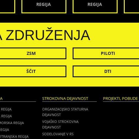
REGIJA
REGIJA
A ZDRUŽENJA
ZSM
PILOTI
ŠČIT
DTI
JA
STROKOVNA DEJAVNOST
PROJEKTI, POBUDE 
 REGIJA
ORGANIZACIJSKO STATURNA
DEJAVNOST
 REGIJA
VOJAŠKO STROKOVNA
MORSKA REGIJA
DEJAVNOST
EGIJA
SODELOVANJE V RS
TRANJSKA REGIJA