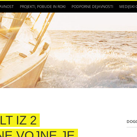
JAVNOST
PROJEKTI, POBUDE IN ROKI
PODPORNE DEJAVNOSTI
MEDIJSKI
LT IZ 2
DOG
E VOJNE JE