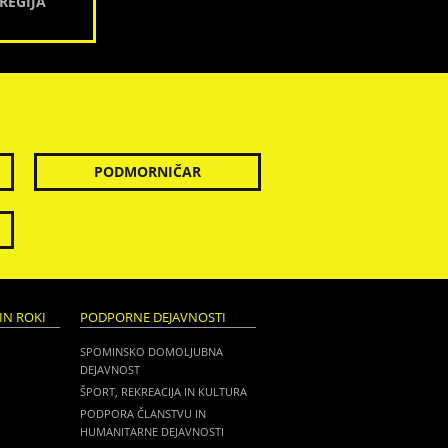
REGIJA
PODMORNIČAR
IN ROKI
PODPORNE DEJAVNOSTI
SPOMINSKO DOMOLJUBNA
DEJAVNOST
ŠPORT, REKREACIJA IN KULTURA
PODPORA ČLANSTVU IN
HUMANITARNE DEJAVNOSTI