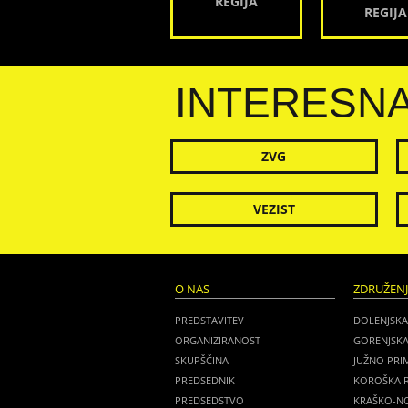
REGIJA
REGIJA
INTERESN
ZVG
VEZIST
O NAS
ZDRUŽEN
PREDSTAVITEV
DOLENJSKA
ORGANIZIRANOST
GORENJSKA
SKUPŠČINA
JUŽNO PRI
PREDSEDNIK
KOROŠKA R
PREDSEDSTVO
KRAŠKO-NO