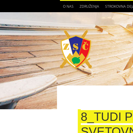
O NAS
ZDRUŽENJA
STROKOVNA DE
8_TUDI P
SVETOVN