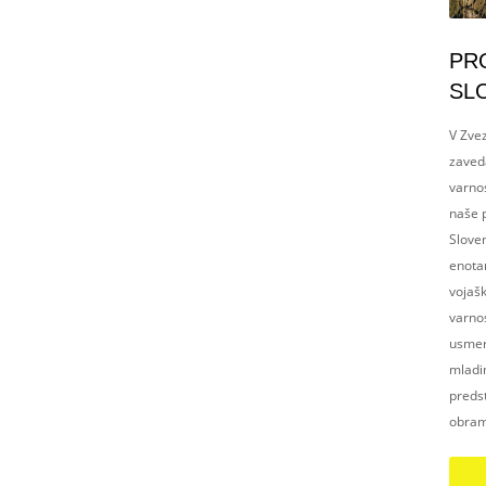
PR
SL
V Zvez
zaved
varnos
naše p
Slove
enotam
vojaš
varnos
usmerj
mladim
preds
obram