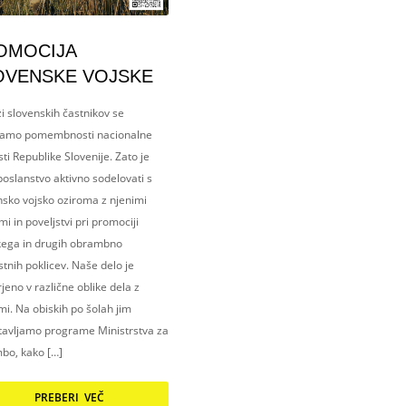
OMOCIJA
OVENSKE VOJSKE
i slovenskih častnikov se
amo pomembnosti nacionalne
ti Republike Slovenije. Zato je
oslanstvo aktivno sodelovati s
nsko vojsko oziroma z njenimi
i in poveljstvi pri promociji
kega in drugih obrambno
tnih poklicev. Naše delo je
eno v različne oblike dela z
i. Na obiskih po šolah jim
tavljamo programe Ministrstva za
bo, kako […]
PREBERI VEČ