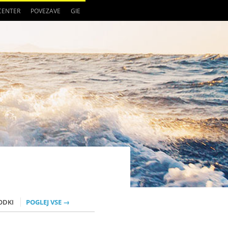
 CENTER
POVEZAVE
GIE
ODKI
POGLEJ VSE →