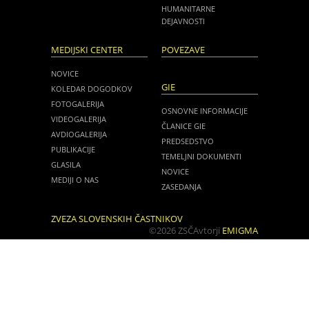
HUMANITARNE
DEJAVNOSTI
MEDIJSKI CENTER
POVEZAVE
NOVICE
GIE
KOLEDAR DOGODKOV
FOTOGALERIJA
OSNOVNE INFORMACIJE
VIDEOGALERIJA
ČLANICE GIE
AVDIOGALERIJA
PREDSEDSTVO
PUBLIKACIJE
TEMELJNI DOKUMENTI
GLASILA
NOVICE
MEDIJI O NAS
ZASEDANJA
ZVEZA SLOVENSKIH ČASTNIKOV
©2026 ZSČ
Avtorji
EMIGMA