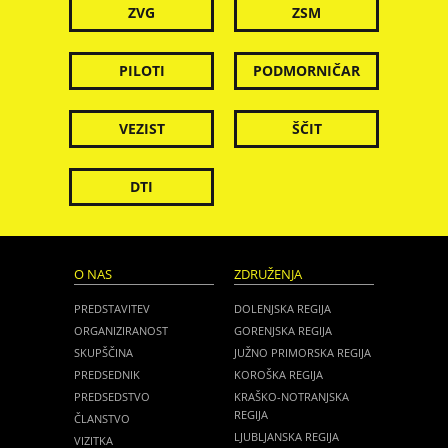
ZVG
ZSM
PILOTI
PODMORNIČAR
VEZIST
ŠČIT
DTI
O NAS
ZDRUŽENJA
PREDSTAVITEV
DOLENJSKA REGIJA
ORGANIZIRANOST
GORENJSKA REGIJA
SKUPŠČINA
JUŽNO PRIMORSKA REGIJA
PREDSEDNIK
KOROŠKA REGIJA
PREDSEDSTVO
KRAŠKO-NOTRANJSKA
REGIJA
ČLANSTVO
LJUBLJANSKA REGIJA
VIZITKA