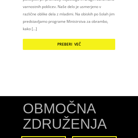
varnostnih poklicev. Naše delo je usmerjeno v
različne oblike dela z mladimi. Na obiskih po šolah jim
predstavljamo programe Ministrstva za obrambo,
kako […]
PREBERI VEČ
OBMOČNA
ZDRUŽENJA