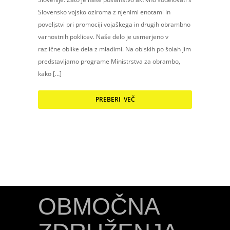
Slovensko vojsko oziroma z njenimi enotami in
poveljstvi pri promociji vojaškega in drugih obrambno
varnostnih poklicev. Naše delo je usmerjeno v
različne oblike dela z mladimi. Na obiskih po šolah jim
predstavljamo programe Ministrstva za obrambo,
kako […]
PREBERI VEČ
OBMOČNA