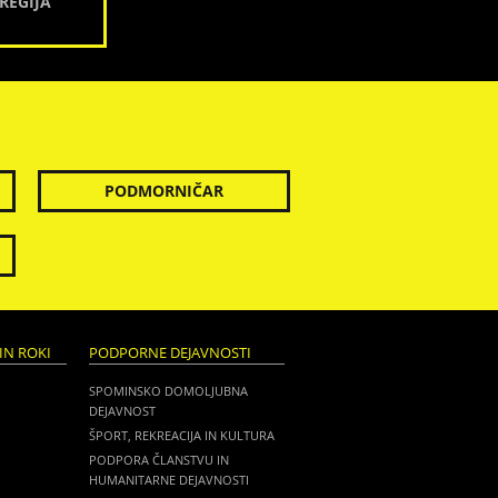
REGIJA
PODMORNIČAR
IN ROKI
PODPORNE DEJAVNOSTI
SPOMINSKO DOMOLJUBNA
DEJAVNOST
ŠPORT, REKREACIJA IN KULTURA
PODPORA ČLANSTVU IN
HUMANITARNE DEJAVNOSTI