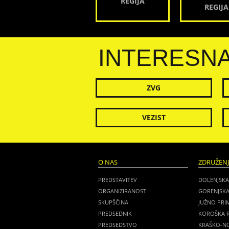
REGIJA
REGIJA
INTERESN
ZVG
VEZIST
O NAS
ZDRUŽEN
PREDSTAVITEV
DOLENJSKA
ORGANIZIRANOST
GORENJSKA
SKUPŠČINA
JUŽNO PRI
PREDSEDNIK
KOROŠKA R
PREDSEDSTVO
KRAŠKO-NO