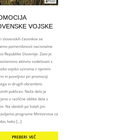
OMOCIJA
OVENSKE VOJSKE
i slovenskih častnikov se
amo pomembnosti nacionalne
ti Republike Slovenije. Zato je
oslanstvo aktivno sodelovati s
nsko vojsko oziroma z njenimi
i in poveljstvi pri promociji
kega in drugih obrambno
tnih poklicev. Naše delo je
eno v različne oblike dela z
i. Na obiskih po šolah jim
tavljamo programe Ministrstva za
bo, kako […]
PREBERI VEČ