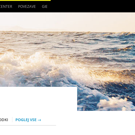
 CENTER
POVEZAVE
GIE
ODKI
POGLEJ VSE →