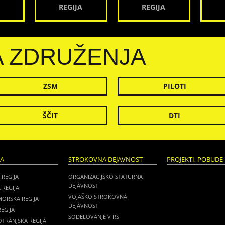
REGIJA
REGIJA
A ZDRUŽENJA
ZSM
PILOTI
ŠČIT
DTI
JA
STROKOVNA DEJAVNOST
PROJEKTI, POBUDE 
 REGIJA
ORGANIZACIJSKO STATURNA
DEJAVNOST
 REGIJA
VOJAŠKO STROKOVNA
MORSKA REGIJA
DEJAVNOST
EGIJA
SODELOVANJE V RS
TRANJSKA REGIJA