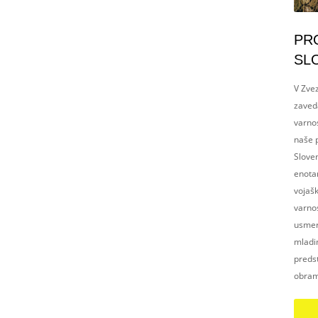
PR
SL
V Zvez
zaved
varnos
naše p
Slove
enotam
vojaš
varnos
usmerj
mladim
preds
obram