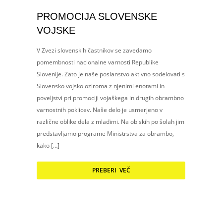
PROMOCIJA SLOVENSKE
VOJSKE
V Zvezi slovenskih častnikov se zavedamo
pomembnosti nacionalne varnosti Republike
Slovenije. Zato je naše poslanstvo aktivno sodelovati s
Slovensko vojsko oziroma z njenimi enotami in
poveljstvi pri promociji vojaškega in drugih obrambno
varnostnih poklicev. Naše delo je usmerjeno v
različne oblike dela z mladimi. Na obiskih po šolah jim
predstavljamo programe Ministrstva za obrambo,
kako […]
PREBERI VEČ