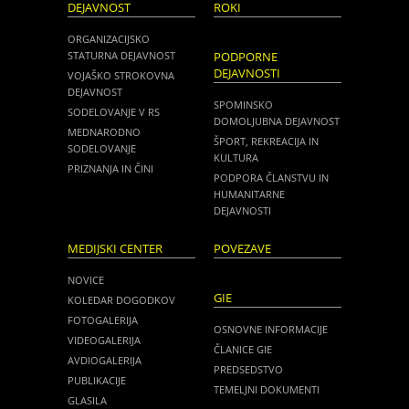
DEJAVNOST
ROKI
ORGANIZACIJSKO
STATURNA DEJAVNOST
PODPORNE
DEJAVNOSTI
VOJAŠKO STROKOVNA
DEJAVNOST
SPOMINSKO
SODELOVANJE V RS
DOMOLJUBNA DEJAVNOST
MEDNARODNO
ŠPORT, REKREACIJA IN
SODELOVANJE
KULTURA
PRIZNANJA IN ČINI
PODPORA ČLANSTVU IN
HUMANITARNE
DEJAVNOSTI
MEDIJSKI CENTER
POVEZAVE
NOVICE
GIE
KOLEDAR DOGODKOV
FOTOGALERIJA
OSNOVNE INFORMACIJE
VIDEOGALERIJA
ČLANICE GIE
AVDIOGALERIJA
PREDSEDSTVO
PUBLIKACIJE
TEMELJNI DOKUMENTI
GLASILA