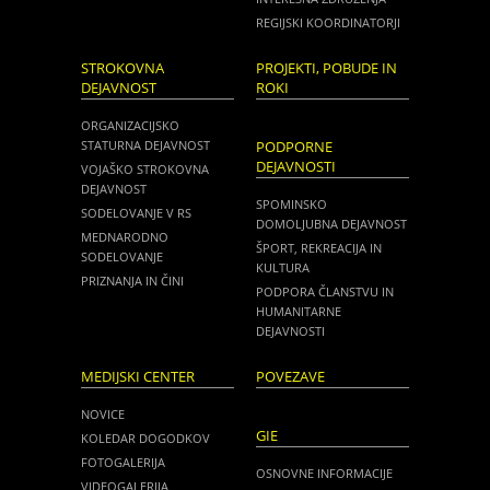
REGIJSKI KOORDINATORJI
STROKOVNA
PROJEKTI, POBUDE IN
DEJAVNOST
ROKI
ORGANIZACIJSKO
STATURNA DEJAVNOST
PODPORNE
DEJAVNOSTI
VOJAŠKO STROKOVNA
DEJAVNOST
SPOMINSKO
SODELOVANJE V RS
DOMOLJUBNA DEJAVNOST
MEDNARODNO
ŠPORT, REKREACIJA IN
SODELOVANJE
KULTURA
PRIZNANJA IN ČINI
PODPORA ČLANSTVU IN
HUMANITARNE
DEJAVNOSTI
MEDIJSKI CENTER
POVEZAVE
NOVICE
GIE
KOLEDAR DOGODKOV
FOTOGALERIJA
OSNOVNE INFORMACIJE
VIDEOGALERIJA