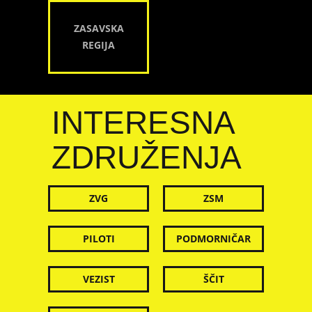
ZASAVSKA
REGIJA
INTERESNA
ZDRUŽENJA
ZVG
ZSM
PILOTI
PODMORNIČAR
VEZIST
ŠČIT