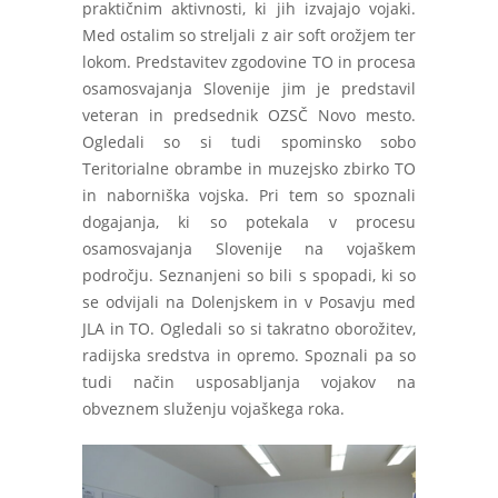
praktičnim aktivnosti, ki jih izvajajo vojaki.
Med ostalim so streljali z air soft orožjem ter
lokom. Predstavitev zgodovine TO in procesa
osamosvajanja Slovenije jim je predstavil
veteran in predsednik OZSČ Novo mesto.
Ogledali so si tudi spominsko sobo
Teritorialne obrambe in muzejsko zbirko TO
in naborniška vojska. Pri tem so spoznali
dogajanja, ki so potekala v procesu
osamosvajanja Slovenije na vojaškem
področju. Seznanjeni so bili s spopadi, ki so
se odvijali na Dolenjskem in v Posavju med
JLA in TO. Ogledali so si takratno oborožitev,
radijska sredstva in opremo. Spoznali pa so
tudi način usposabljanja vojakov na
obveznem služenju vojaškega roka.