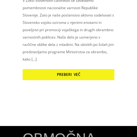
V Zvezi slovenskih častnikov se zavedamo
pomembnosti nacionalne varnosti Republike
Slovenije. Zato je naše poslanstvo aktivno sodelovati s
Slovensko vojsko oziroma z njenimi enotami in
poveljstvi pri promociji vojaškega in drugih obrambno
varnostnih poklicev. Naše delo je usmerjeno v
različne oblike dela z mladimi. Na obiskih po šolah jim
predstavljamo programe Ministrstva za obrambo,
kako […]
PREBERI VEČ