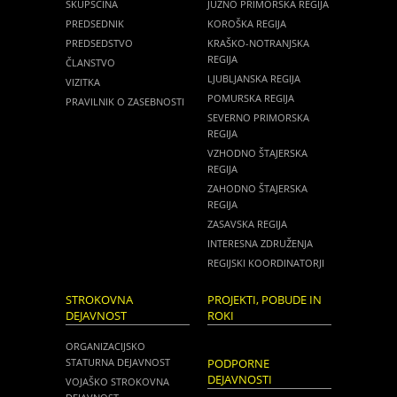
SKUPŠČINA
JUŽNO PRIMORSKA REGIJA
PREDSEDNIK
KOROŠKA REGIJA
PREDSEDSTVO
KRAŠKO-NOTRANJSKA
REGIJA
ČLANSTVO
LJUBLJANSKA REGIJA
VIZITKA
POMURSKA REGIJA
PRAVILNIK O ZASEBNOSTI
SEVERNO PRIMORSKA
REGIJA
VZHODNO ŠTAJERSKA
REGIJA
ZAHODNO ŠTAJERSKA
REGIJA
ZASAVSKA REGIJA
INTERESNA ZDRUŽENJA
REGIJSKI KOORDINATORJI
STROKOVNA
PROJEKTI, POBUDE IN
DEJAVNOST
ROKI
ORGANIZACIJSKO
STATURNA DEJAVNOST
PODPORNE
DEJAVNOSTI
VOJAŠKO STROKOVNA