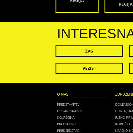
REGIJA
REGIJA
INTERESN
ZVG
VEZIST
O NAS
ZDRUŽEN
PREDSTAVITEV
DOLENJSKA
ORGANIZIRANOST
GORENJSKA
SKUPŠČINA
JUŽNO PRI
PREDSEDNIK
KOROŠKA R
PREDSEDSTVO
KRAŠKO-NO