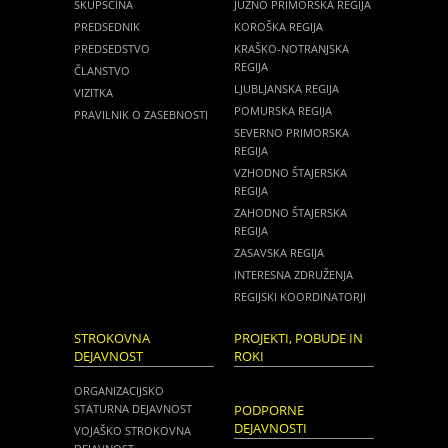
SKUPŠČINA
JUŽNO PRIMORSKA REGIJA
PREDSEDNIK
KOROŠKA REGIJA
PREDSEDSTVO
KRAŠKO-NOTRANJSKA
REGIJA
ČLANSTVO
LJUBLJANSKA REGIJA
VIZITKA
POMURSKA REGIJA
PRAVILNIK O ZASEBNOSTI
SEVERNO PRIMORSKA
REGIJA
VZHODNO ŠTAJERSKA
REGIJA
ZAHODNO ŠTAJERSKA
REGIJA
ZASAVSKA REGIJA
INTERESNA ZDRUŽENJA
REGIJSKI KOORDINATORJI
STROKOVNA
PROJEKTI, POBUDE IN
DEJAVNOST
ROKI
ORGANIZACIJSKO
STATURNA DEJAVNOST
PODPORNE
DEJAVNOSTI
VOJAŠKO STROKOVNA