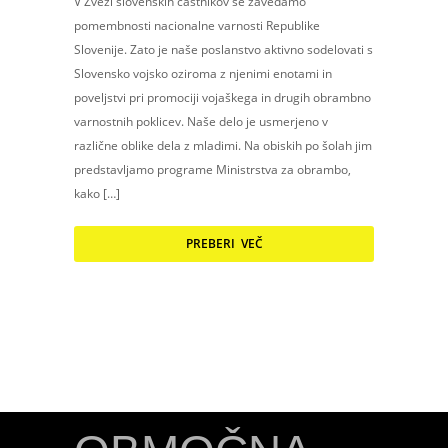
V Zvezi slovenskih častnikov se zavedamo
pomembnosti nacionalne varnosti Republike
Slovenije. Zato je naše poslanstvo aktivno sodelovati s
Slovensko vojsko oziroma z njenimi enotami in
poveljstvi pri promociji vojaškega in drugih obrambno
varnostnih poklicev. Naše delo je usmerjeno v
različne oblike dela z mladimi. Na obiskih po šolah jim
predstavljamo programe Ministrstva za obrambo,
kako […]
PREBERI VEČ