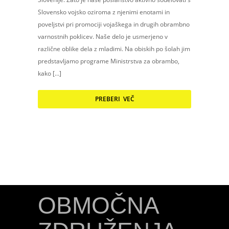
Slovensko vojsko oziroma z njenimi enotami in
poveljstvi pri promociji vojaškega in drugih obrambno
varnostnih poklicev. Naše delo je usmerjeno v
različne oblike dela z mladimi. Na obiskih po šolah jim
predstavljamo programe Ministrstva za obrambo,
kako […]
PREBERI VEČ
OBMOČNA