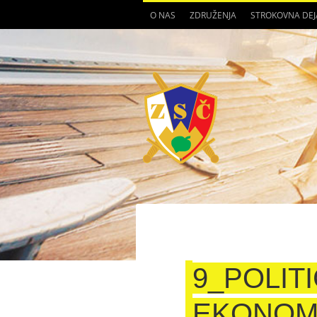
O NAS
ZDRUŽENJA
STROKOVNA DE
9_POLITI
EKONOMS