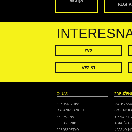
REGIJA
REGIJA
INTERESN
ZVG
VEZIST
O NAS
ZDRUŽEN
PREDSTAVITEV
DOLENJSKA
ORGANIZIRANOST
GORENJSKA
SKUPŠČINA
JUŽNO PRI
PREDSEDNIK
KOROŠKA R
PREDSEDSTVO
KRAŠKO-NO