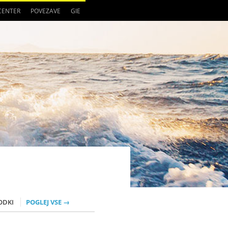
 CENTER
POVEZAVE
GIE
ODKI
POGLEJ VSE →