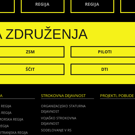
REGIJA
REGIJA
A ZDRUŽENJA
ZSM
PILOTI
ŠČIT
DTI
JA
STROKOVNA DEJAVNOST
PROJEKTI, POBUDE 
 REGIJA
ORGANIZACIJSKO STATURNA
DEJAVNOST
 REGIJA
VOJAŠKO STROKOVNA
MORSKA REGIJA
DEJAVNOST
EGIJA
SODELOVANJE V RS
TRANJSKA REGIJA