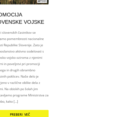
OMOCIJA
OVENSKE VOJSKE
i slovenskih častnikov se
amo pomembnosti nacionalne
ti Republike Slovenije. Zato je
oslanstvo aktivno sodelovati s
nsko vojsko oziroma z njenimi
i in poveljstvi pri promociji
kega in drugih obrambno
tnih poklicev. Naše delo je
eno v različne oblike dela z
i. Na obiskih po šolah jim
tavljamo programe Ministrstva za
bo, kako […]
PREBERI VEČ