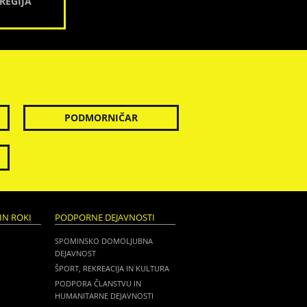
REGIJA
PODMORNIČAR
IN ROKI
PODPORNE DEJAVNOSTI
SPOMINSKO DOMOLJUBNA
DEJAVNOST
ŠPORT, REKREACIJA IN KULTURA
PODPORA ČLANSTVU IN
HUMANITARNE DEJAVNOSTI