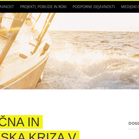
JAVNOST
PROJEKTI, POBUDE IN ROKI
PODPORNE DEJAVNOSTI
MEDIJSKI
ČNA IN
DOG
KA KRIZA V