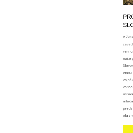
PR
SL
V Zvez
zaved
varnos
naše p
Slove
enotam
vojaš
varnos
usmerj
mladim
preds
obram