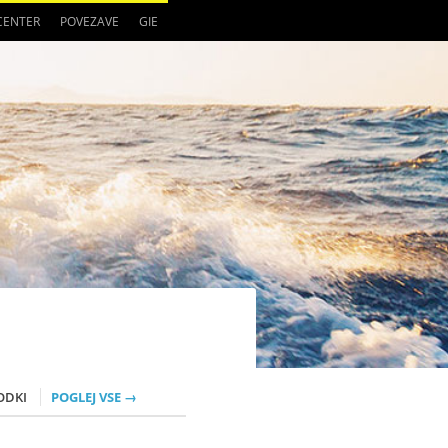
 CENTER
POVEZAVE
GIE
ODKI
POGLEJ VSE →