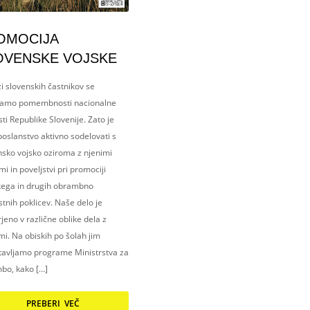
OMOCIJA
OVENSKE VOJSKE
i slovenskih častnikov se
amo pomembnosti nacionalne
ti Republike Slovenije. Zato je
oslanstvo aktivno sodelovati s
nsko vojsko oziroma z njenimi
i in poveljstvi pri promociji
kega in drugih obrambno
tnih poklicev. Naše delo je
eno v različne oblike dela z
i. Na obiskih po šolah jim
tavljamo programe Ministrstva za
bo, kako […]
PREBERI VEČ