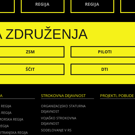
REGIJA
REGIJA
A ZDRUŽENJA
ZSM
PILOTI
ŠČIT
DTI
JA
STROKOVNA DEJAVNOST
PROJEKTI, POBUDE 
 REGIJA
ORGANIZACIJSKO STATURNA
DEJAVNOST
 REGIJA
VOJAŠKO STROKOVNA
MORSKA REGIJA
DEJAVNOST
EGIJA
SODELOVANJE V RS
TRANJSKA REGIJA