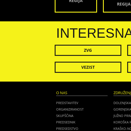
REGIJA
REGIJA
INTERESN
ZVG
VEZIST
O NAS
ZDRUŽEN
PREDSTAVITEV
DOLENJSKA
ORGANIZIRANOST
GORENJSKA
SKUPŠČINA
JUŽNO PRI
PREDSEDNIK
KOROŠKA R
PREDSEDSTVO
KRAŠKO-NO