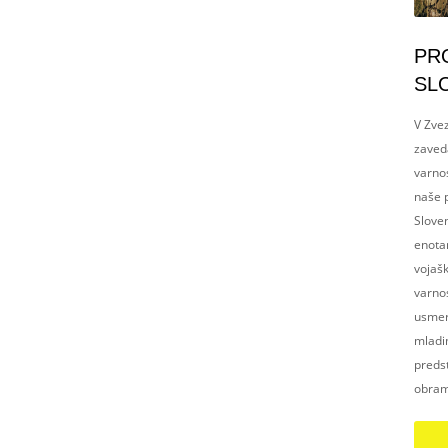
PR
SL
V Zvez
zaved
varnos
naše p
Slove
enotam
vojaš
varnos
usmerj
mladim
preds
obram