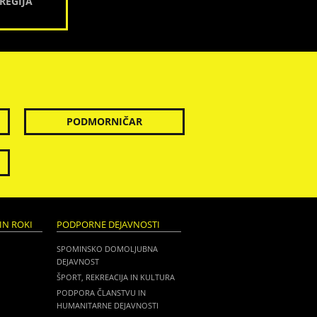
REGIJA
PODMORNIČAR
IN ROKI
PODPORNE DEJAVNOSTI
SPOMINSKO DOMOLJUBNA
DEJAVNOST
ŠPORT, REKREACIJA IN KULTURA
PODPORA ČLANSTVU IN
HUMANITARNE DEJAVNOSTI