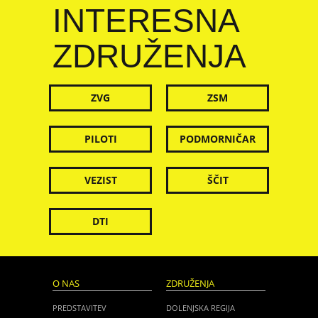
INTERESNA
ZDRUŽENJA
ZVG
ZSM
PILOTI
PODMORNIČAR
VEZIST
ŠČIT
DTI
O NAS
ZDRUŽENJA
PREDSTAVITEV
DOLENJSKA REGIJA