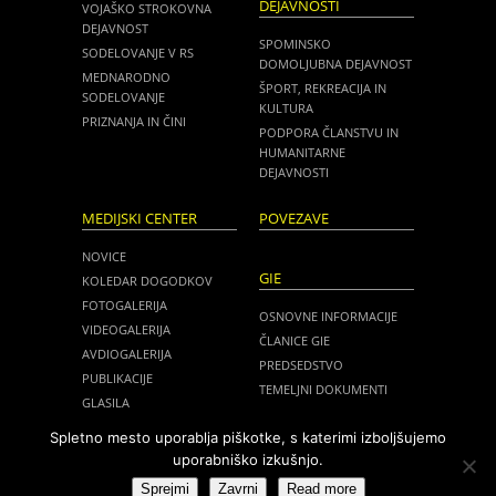
DEJAVNOSTI
VOJAŠKO STROKOVNA
DEJAVNOST
SPOMINSKO
SODELOVANJE V RS
DOMOLJUBNA DEJAVNOST
MEDNARODNO
ŠPORT, REKREACIJA IN
SODELOVANJE
KULTURA
PRIZNANJA IN ČINI
PODPORA ČLANSTVU IN
HUMANITARNE
DEJAVNOSTI
MEDIJSKI CENTER
POVEZAVE
NOVICE
GIE
KOLEDAR DOGODKOV
FOTOGALERIJA
OSNOVNE INFORMACIJE
VIDEOGALERIJA
ČLANICE GIE
AVDIOGALERIJA
PREDSEDSTVO
PUBLIKACIJE
TEMELJNI DOKUMENTI
GLASILA
NOVICE
MEDIJI O NAS
Spletno mesto uporablja piškotke, s katerimi izboljšujemo
ZASEDANJA
uporabniško izkušnjo.
ZVEZA SLOVENSKIH ČASTNIKOV
Sprejmi
Zavrni
Read more