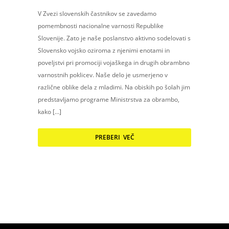
V Zvezi slovenskih častnikov se zavedamo
pomembnosti nacionalne varnosti Republike
Slovenije. Zato je naše poslanstvo aktivno sodelovati s
Slovensko vojsko oziroma z njenimi enotami in
poveljstvi pri promociji vojaškega in drugih obrambno
varnostnih poklicev. Naše delo je usmerjeno v
različne oblike dela z mladimi. Na obiskih po šolah jim
predstavljamo programe Ministrstva za obrambo,
kako […]
PREBERI VEČ