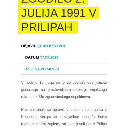
JULIJA 1991 V
PRILIPAH
OBJAVIL
LJUBO BENEVOL
DATUM
17.07.2023
OZSČ NOVO MESTO
V nedeljo 16. julija se je 20 udeležencev julijske
generacije na prostovoljnem služenju vojaškega
roka udeležilo zgodovinskega dopoldneva.
Prvi postanek so opravili v spominskem parku v
Pogancih. Ker pa se na vojaškem področju lahko
tudi v miru kaj zaplete, so nadaljevali pot v Prilipe