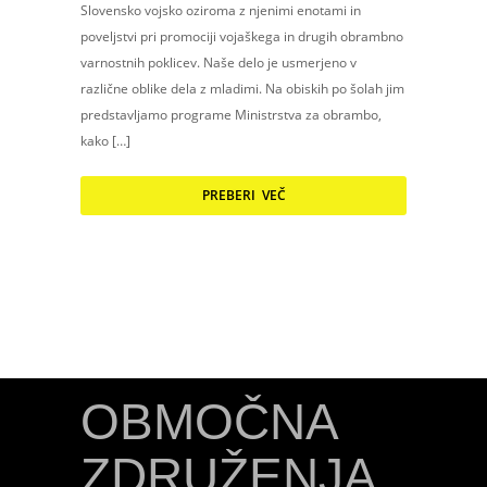
Slovensko vojsko oziroma z njenimi enotami in
poveljstvi pri promociji vojaškega in drugih obrambno
varnostnih poklicev. Naše delo je usmerjeno v
različne oblike dela z mladimi. Na obiskih po šolah jim
predstavljamo programe Ministrstva za obrambo,
kako […]
PREBERI VEČ
OBMOČNA
ZDRUŽENJA