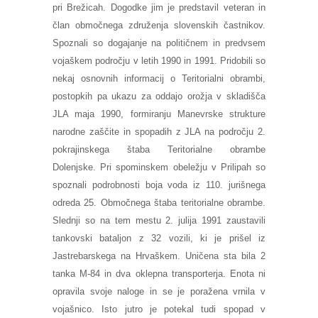
pri Brežicah. Dogodke jim je predstavil veteran in
član območnega združenja slovenskih častnikov.
Spoznali so dogajanje na političnem in predvsem
vojaškem področju v letih 1990 in 1991. Pridobili so
nekaj osnovnih informacij o Teritorialni obrambi,
postopkih pa ukazu za oddajo orožja v skladišča
JLA maja 1990, formiranju Manevrske strukture
narodne zaščite in spopadih z JLA na področju 2.
pokrajinskega štaba Teritorialne obrambe
Dolenjske. Pri spominskem obeležju v Prilipah so
spoznali podrobnosti boja voda iz 110. jurišnega
odreda 25. Območnega štaba teritorialne obrambe.
Slednji so na tem mestu 2. julija 1991 zaustavili
tankovski bataljon z 32 vozili, ki je prišel iz
Jastrebarskega na Hrvaškem. Uničena sta bila 2
tanka M-84 in dva oklepna transporterja. Enota ni
opravila svoje naloge in se je poražena vrnila v
vojašnico. Isto jutro je potekal tudi spopad v