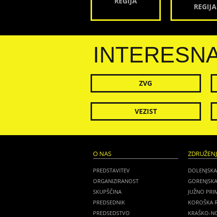
REGIJA
REGIJA
INTERESN
ZVG
VEZIST
O NAS
ZDRUŽEN
PREDSTAVITEV
DOLENJSKA
ORGANIZIRANOST
GORENJSKA
SKUPŠČINA
JUŽNO PRI
PREDSEDNIK
KOROŠKA R
PREDSEDSTVO
KRAŠKO-NO