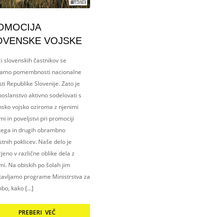
OMOCIJA
OVENSKE VOJSKE
i slovenskih častnikov se
amo pomembnosti nacionalne
ti Republike Slovenije. Zato je
oslanstvo aktivno sodelovati s
nsko vojsko oziroma z njenimi
i in poveljstvi pri promociji
kega in drugih obrambno
tnih poklicev. Naše delo je
eno v različne oblike dela z
i. Na obiskih po šolah jim
tavljamo programe Ministrstva za
bo, kako […]
PREBERI VEČ