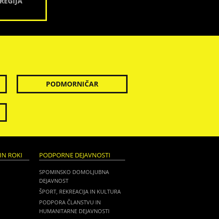
REGIJA
PODMORNIČAR
IN ROKI
PODPORNE DEJAVNOSTI
SPOMINSKO DOMOLJUBNA
DEJAVNOST
ŠPORT, REKREACIJA IN KULTURA
PODPORA ČLANSTVU IN
HUMANITARNE DEJAVNOSTI