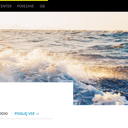
 CENTER
POVEZAVE
GIE
ODKI
POGLEJ VSE →