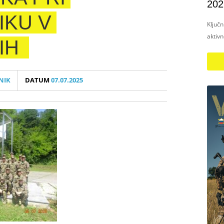
202
IKU V
Ključ
aktiv
IH
NIK
DATUM
07.07.2025