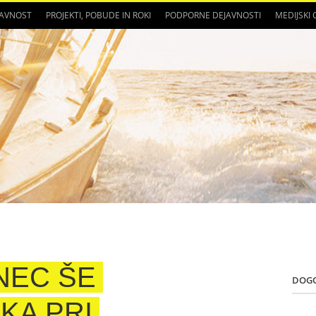
JAVNOST
PROJEKTI, POBUDE IN ROKI
PODPORNE DEJAVNOSTI
MEDIJSKI
NEC ŠE
DOG
KA PRI