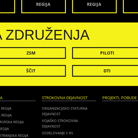
REGIJA
REGIJA
A ZDRUŽENJA
ZSM
PILOTI
ŠČIT
DTI
JA
STROKOVNA DEJAVNOST
PROJEKTI, POBUDE 
 REGIJA
ORGANIZACIJSKO STATURNA
DEJAVNOST
 REGIJA
VOJAŠKO STROKOVNA
MORSKA REGIJA
DEJAVNOST
EGIJA
SODELOVANJE V RS
TRANJSKA REGIJA