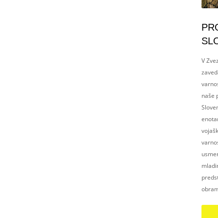
PR
SL
V Zvez
zaved
varnos
naše p
Slove
enotam
vojaš
varnos
usmerj
mladim
preds
obram