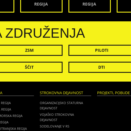
REGIJA
REGIJA
A ZDRUŽENJA
ZSM
PILOTI
ŠČIT
DTI
JA
STROKOVNA DEJAVNOST
PROJEKTI, POBUDE 
 REGIJA
ORGANIZACIJSKO STATURNA
DEJAVNOST
 REGIJA
VOJAŠKO STROKOVNA
MORSKA REGIJA
DEJAVNOST
EGIJA
SODELOVANJE V RS
TRANJSKA REGIJA