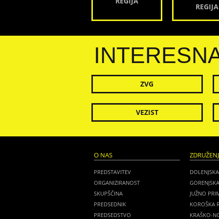
REGIJA
REGIJA
INTERESN
ZVG
VEZIST
O NAS
ZDRUŽEN
PREDSTAVITEV
DOLENJSKA
ORGANIZIRANOST
GORENJSKA
SKUPŠČINA
JUŽNO PRI
PREDSEDNIK
KOROŠKA R
PREDSEDSTVO
KRAŠKO-NO