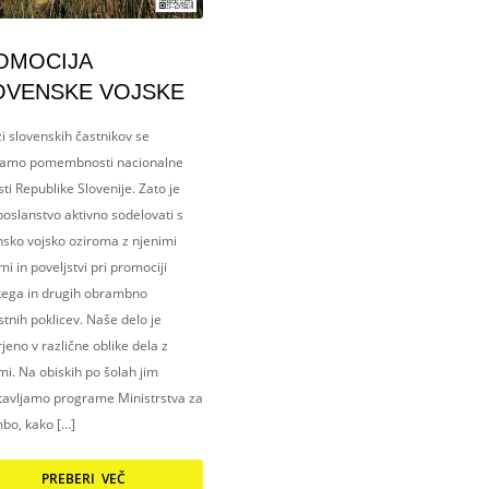
OMOCIJA
OVENSKE VOJSKE
i slovenskih častnikov se
amo pomembnosti nacionalne
ti Republike Slovenije. Zato je
oslanstvo aktivno sodelovati s
nsko vojsko oziroma z njenimi
i in poveljstvi pri promociji
kega in drugih obrambno
tnih poklicev. Naše delo je
eno v različne oblike dela z
i. Na obiskih po šolah jim
tavljamo programe Ministrstva za
bo, kako […]
PREBERI VEČ