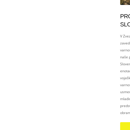
PR
SL
V Zvez
zaved
varnos
naše p
Slove
enotam
vojaš
varnos
usmerj
mladim
preds
obram