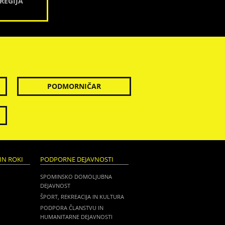
REGIJA
PODMORNIČAR
IN ROKI
PODPORNE DEJAVNOSTI
SPOMINSKO DOMOLJUBNA
DEJAVNOST
ŠPORT, REKREACIJA IN KULTURA
PODPORA ČLANSTVU IN
HUMANITARNE DEJAVNOSTI