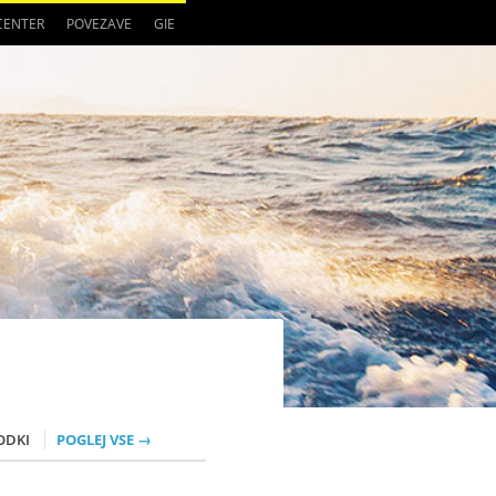
 CENTER
POVEZAVE
GIE
ODKI
POGLEJ VSE →