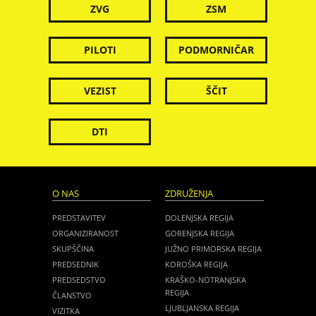
ZVG
ZSM
PILOTI
PODMORNIČAR
VEZIST
ŠČIT
DTI
O NAS
ZDRUŽENJA
PREDSTAVITEV
DOLENJSKA REGIJA
ORGANIZIRANOST
GORENJSKA REGIJA
SKUPŠČINA
JUŽNO PRIMORSKA REGIJA
PREDSEDNIK
KOROŠKA REGIJA
PREDSEDSTVO
KRAŠKO-NOTRANJSKA
REGIJA
ČLANSTVO
LJUBLJANSKA REGIJA
VIZITKA