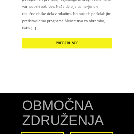
varnostnih poklicev. Naše delo je usmerjeno v
različne oblike dela z mladimi. Na obiskih po šolah jim
predstavljamo programe Ministrstva za obrambo,
kako […]
PREBERI VEČ
OBMOČNA
ZDRUŽENJA