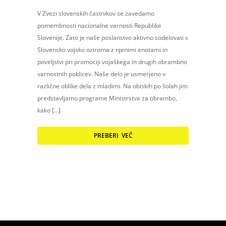
V Zvezi slovenskih častnikov se zavedamo
pomembnosti nacionalne varnosti Republike
Slovenije. Zato je naše poslanstvo aktivno sodelovati s
Slovensko vojsko oziroma z njenimi enotami in
poveljstvi pri promociji vojaškega in drugih obrambno
varnostnih poklicev. Naše delo je usmerjeno v
različne oblike dela z mladimi. Na obiskih po šolah jim
predstavljamo programe Ministrstva za obrambo,
kako […]
PREBERI VEČ