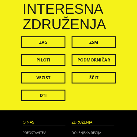
INTERESNA
ZDRUŽENJA
ZVG
ZSM
PILOTI
PODMORNIČAR
VEZIST
ŠČIT
DTI
O NAS
ZDRUŽENJA
PREDSTAVITEV
DOLENJSKA REGIJA