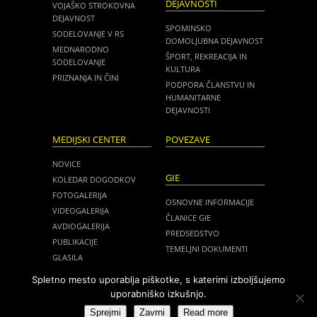
DEJAVNOSTI
VOJAŠKO STROKOVNA
DEJAVNOST
SPOMINSKO
SODELOVANJE V RS
DOMOLJUBNA DEJAVNOST
MEDNARODNO
ŠPORT, REKREACIJA IN
SODELOVANJE
KULTURA
PRIZNANJA IN ČINI
PODPORA ČLANSTVU IN
HUMANITARNE
DEJAVNOSTI
MEDIJSKI CENTER
POVEZAVE
NOVICE
GIE
KOLEDAR DOGODKOV
FOTOGALERIJA
OSNOVNE INFORMACIJE
VIDEOGALERIJA
ČLANICE GIE
AVDIOGALERIJA
PREDSEDSTVO
PUBLIKACIJE
TEMELJNI DOKUMENTI
GLASILA
NOVICE
MEDIJI O NAS
Spletno mesto uporablja piškotke, s katerimi izboljšujemo
ZASEDANJA
uporabniško izkušnjo.
ZVEZA SLOVENSKIH ČASTNIKOV
Sprejmi
Zavrni
Read more