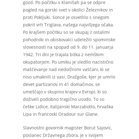
gozd. Po počitku v Klanišah pa se odpre
pogled na gorski svet v okolici Železnikov in
proti Pokljuki. Sonce je osvetlilo s snegom
pokrit vrh Triglava, našega najvišjega očaka.
Po krajšem počitku so se skupaj z ostalimi
pohodniki in obiskovalci udeležili spominske
slovesnosti na spopad od 9. do 11. januarja
1942. Tri dni je trajala bitka z nemškim
okupatorjem. Po umiku je sledilo nacistično
maščevanje nad nedolžnimi vaščani, ki se
niso umaknili iz vasi. Dražgoše, kjer je umrlo
devet partizanov in 41 domačinov, se
umeščajo v skupino krajev v Evropi, ki so
doživeli podobno tragično usodo. To so
češke Lidice, italijanski Marzabotto, hrvaška
Lipa in francoski Oradour sur Glane.
Slavnostni govornik magister Borut Sajovic,
poslanec Državnega zbora, je v svojem