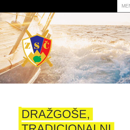
ME
DRAŽGOŠE,
TRADICIONALNI