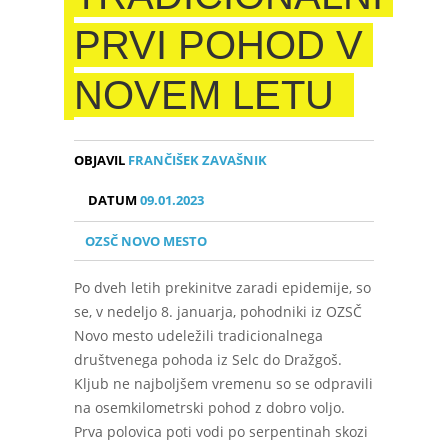
PRVI POHOD V
NOVEM LETU
OBJAVIL
FRANČIŠEK ZAVAŠNIK
DATUM
09.01.2023
OZSČ NOVO MESTO
Po dveh letih prekinitve zaradi epidemije, so
se, v nedeljo 8. januarja, pohodniki iz OZSČ
Novo mesto udeležili tradicionalnega
društvenega pohoda iz Selc do Dražgoš.
Kljub ne najboljšem vremenu so se odpravili
na osemkilometrski pohod z dobro voljo.
Prva polovica poti vodi po serpentinah skozi