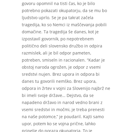
govoru opomnil na tisti čas, ko je bilo
potrebno pokazati okupatorju, da se mu bo
ljudstvo uprlo. Se je pa takrat začela
tragedija, ko so Nemci iz maščevanja pobili
domačine. Ta tragedija še danes, kot je
izpostavil govornik, po nepotrebnem
politično deli slovensko družbo in odpira
razmislek, ali je bil odpor pameten,
potreben, smiseln in racionalen. “Kadar je
obstoj naroda ogrožen, je odpor z vsemi
sredstvi nujen. Brez upora in odpora bi
danes tu govorili nemško. Brez upora,
odpora in žrtev v vojni za Slovenijo najbrž ne
bi imeli svoje države… Dejstvo, da se
napadeno državo in narod vedno brani z
vsemi sredstvi in močmi, je treba prenesti
na naše potomce,” je poudaril. Kajti samo
upor, potem ko se vojna prične, lahko
pripelje do poraza okupatorja. To je