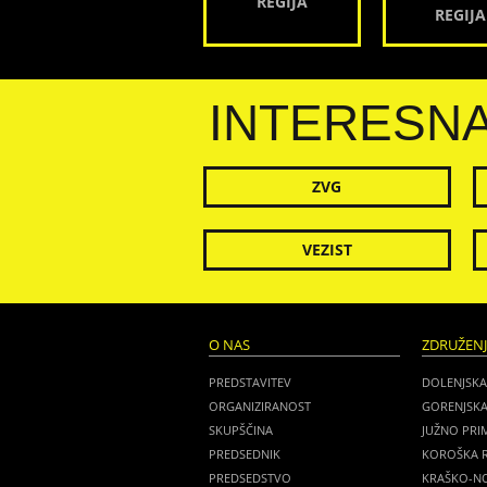
REGIJA
REGIJA
INTERESN
ZVG
VEZIST
O NAS
ZDRUŽEN
PREDSTAVITEV
DOLENJSKA
ORGANIZIRANOST
GORENJSKA
SKUPŠČINA
JUŽNO PRI
PREDSEDNIK
KOROŠKA R
PREDSEDSTVO
KRAŠKO-NO