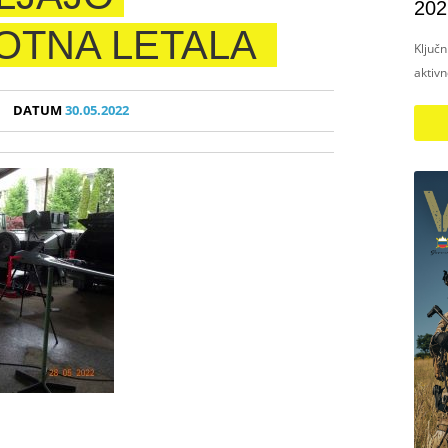
202
OTNA LETALA
Ključ
aktiv
DATUM
30.05.2022