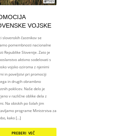
OMOCIJA
OVENSKE VOJSKE
i slovenskih častnikov se
amo pomembnosti nacionalne
ti Republike Slovenije. Zato je
oslanstvo aktivno sodelovati s
nsko vojsko oziroma z njenimi
i in poveljstvi pri promociji
kega in drugih obrambno
tnih poklicev. Naše delo je
eno v različne oblike dela z
i. Na obiskih po šolah jim
tavljamo programe Ministrstva za
bo, kako […]
PREBERI VEČ