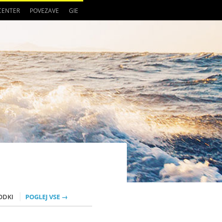
 CENTER
POVEZAVE
GIE
ODKI
POGLEJ VSE →