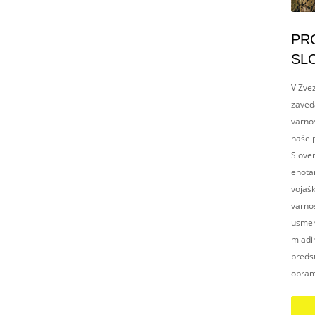
PR
SL
V Zvez
zaved
varnos
naše p
Slove
enotam
vojaš
varnos
usmerj
mladim
preds
obram