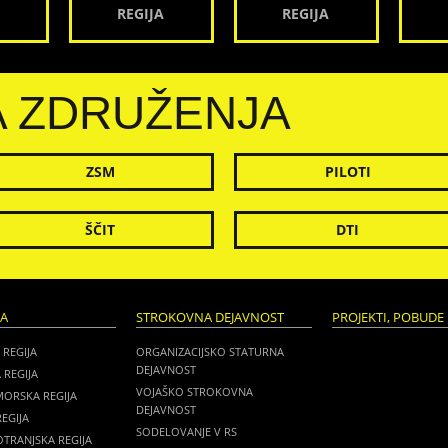
REGIJA
REGIJA
A ZDRUŽENJA
ZSM
PILOTI
ŠČIT
DTI
JA
STROKOVNA DEJAVNOST
PROJEKTI, POBUDE 
 REGIJA
ORGANIZACIJSKO STATURNA
DEJAVNOST
 REGIJA
VOJAŠKO STROKOVNA
MORSKA REGIJA
DEJAVNOST
EGIJA
SODELOVANJE V RS
TRANJSKA REGIJA