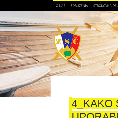
O NAS
ZDRUŽENJA
STROKOVNA DE
4_KAKO 
UPORAB