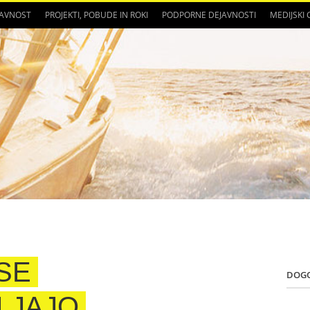
JAVNOST
PROJEKTI, POBUDE IN ROKI
PODPORNE DEJAVNOSTI
MEDIJSKI
SE
DOG
LJAJO