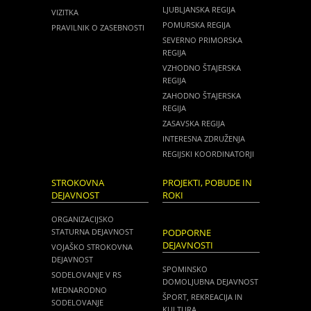
LJUBLJANSKA REGIJA
VIZITKA
POMURSKA REGIJA
PRAVILNIK O ZASEBNOSTI
SEVERNO PRIMORSKA
REGIJA
VZHODNO ŠTAJERSKA
REGIJA
ZAHODNO ŠTAJERSKA
REGIJA
ZASAVSKA REGIJA
INTERESNA ZDRUŽENJA
REGIJSKI KOORDINATORJI
STROKOVNA
PROJEKTI, POBUDE IN
DEJAVNOST
ROKI
ORGANIZACIJSKO
STATURNA DEJAVNOST
PODPORNE
DEJAVNOSTI
VOJAŠKO STROKOVNA
DEJAVNOST
SPOMINSKO
SODELOVANJE V RS
DOMOLJUBNA DEJAVNOST
MEDNARODNO
ŠPORT, REKREACIJA IN
SODELOVANJE
KULTURA