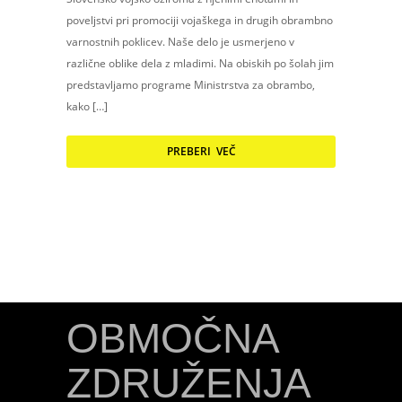
poveljstvi pri promociji vojaškega in drugih obrambno
varnostnih poklicev. Naše delo je usmerjeno v
različne oblike dela z mladimi. Na obiskih po šolah jim
predstavljamo programe Ministrstva za obrambo,
kako […]
PREBERI VEČ
OBMOČNA
ZDRUŽENJA