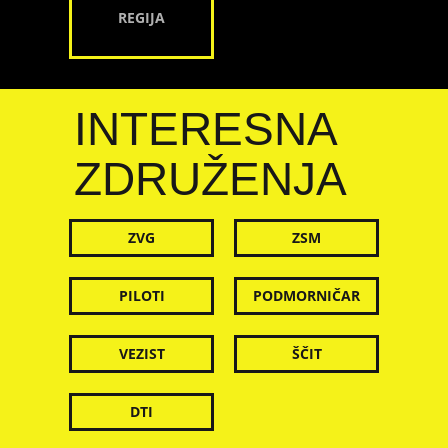
REGIJA
INTERESNA
ZDRUŽENJA
ZVG
ZSM
PILOTI
PODMORNIČAR
VEZIST
ŠČIT
DTI