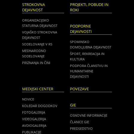
STROKOVNA
PROJEKTI, POBUDE IN
DEJAVNOST
ROKI
ORGANIZACIJSKO
STATURNA DEJAVNOST
PODPORNE
DEJAVNOSTI
VOJAŠKO STROKOVNA
DEJAVNOST
SPOMINSKO
SODELOVANJE V RS
DOMOLJUBNA DEJAVNOST
MEDNARODNO
ŠPORT, REKREACIJA IN
SODELOVANJE
KULTURA
PRIZNANJA IN ČINI
PODPORA ČLANSTVU IN
HUMANITARNE
DEJAVNOSTI
MEDIJSKI CENTER
POVEZAVE
NOVICE
GIE
KOLEDAR DOGODKOV
FOTOGALERIJA
OSNOVNE INFORMACIJE
VIDEOGALERIJA
ČLANICE GIE
AVDIOGALERIJA
PREDSEDSTVO
PUBLIKACIJE