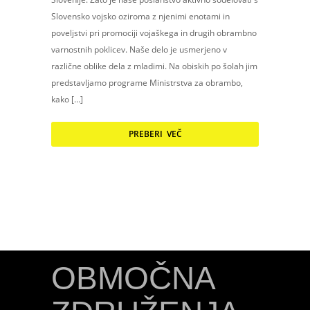
Slovensko vojsko oziroma z njenimi enotami in
poveljstvi pri promociji vojaškega in drugih obrambno
varnostnih poklicev. Naše delo je usmerjeno v
različne oblike dela z mladimi. Na obiskih po šolah jim
predstavljamo programe Ministrstva za obrambo,
kako […]
PREBERI VEČ
OBMOČNA