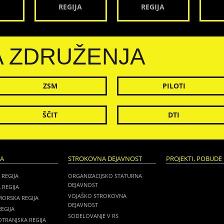
REGIJA
REGIJA
A ZDRUŽENJA
ZSM
PILOTI
ŠČIT
DTI
JA
STROKOVNA DEJAVNOST
PROJEKTI, POBUDE 
 REGIJA
ORGANIZACIJSKO STATURNA
DEJAVNOST
 REGIJA
VOJAŠKO STROKOVNA
MORSKA REGIJA
DEJAVNOST
EGIJA
SODELOVANJE V RS
TRANJSKA REGIJA