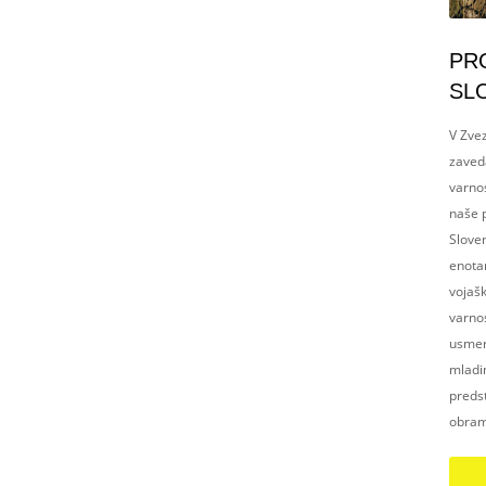
PR
SL
V Zvez
zaved
varnos
naše p
Slove
enotam
vojaš
varnos
usmerj
mladim
preds
obram