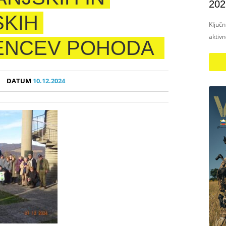
202
SKIH
Ključ
aktiv
ENCEV POHODA
DATUM
10.12.2024