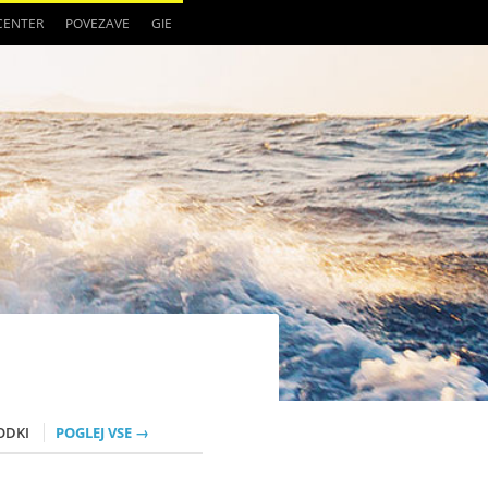
 CENTER
POVEZAVE
GIE
ODKI
POGLEJ VSE →