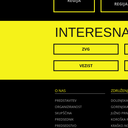
REGIJA
REGIJA
INTERESN
ZVG
VEZIST
O NAS
ZDRUŽEN
PREDSTAVITEV
DOLENJSKA
ORGANIZIRANOST
GORENJSKA
SKUPŠČINA
JUŽNO PRI
PREDSEDNIK
KOROŠKA R
PREDSEDSTVO
KRAŠKO-NO