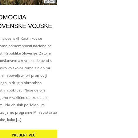
OMOCIJA
OVENSKE VOJSKE
i slovenskih častnikov se
amo pomembnosti nacionalne
ti Republike Slovenije. Zato je
oslanstvo aktivno sodelovati s
nsko vojsko oziroma z njenimi
i in poveljstvi pri promociji
kega in drugih obrambno
tnih poklicev. Naše delo je
eno v različne oblike dela z
i. Na obiskih po šolah jim
tavljamo programe Ministrstva za
bo, kako […]
PREBERI VEČ