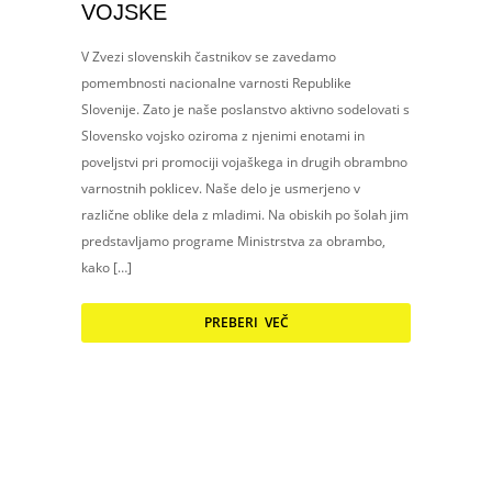
VOJSKE
V Zvezi slovenskih častnikov se zavedamo
pomembnosti nacionalne varnosti Republike
Slovenije. Zato je naše poslanstvo aktivno sodelovati s
Slovensko vojsko oziroma z njenimi enotami in
poveljstvi pri promociji vojaškega in drugih obrambno
varnostnih poklicev. Naše delo je usmerjeno v
različne oblike dela z mladimi. Na obiskih po šolah jim
predstavljamo programe Ministrstva za obrambo,
kako […]
PREBERI VEČ