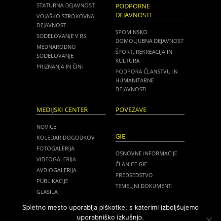
STATURNA DEJAVNOST
PODPORNE
DEJAVNOSTI
VOJAŠKO STROKOVNA
DEJAVNOST
SPOMINSKO
SODELOVANJE V RS
DOMOLJUBNA DEJAVNOST
MEDNARODNO
ŠPORT, REKREACIJA IN
SODELOVANJE
KULTURA
PRIZNANJA IN ČINI
PODPORA ČLANSTVU IN
HUMANITARNE
DEJAVNOSTI
MEDIJSKI CENTER
POVEZAVE
NOVICE
GIE
KOLEDAR DOGODKOV
FOTOGALERIJA
OSNOVNE INFORMACIJE
VIDEOGALERIJA
ČLANICE GIE
AVDIOGALERIJA
PREDSEDSTVO
PUBLIKACIJE
TEMELJNI DOKUMENTI
GLASILA
NOVICE
MEDIJI O NAS
Spletno mesto uporablja piškotke, s katerimi izboljšujemo
ZASEDANJA
uporabniško izkušnjo.