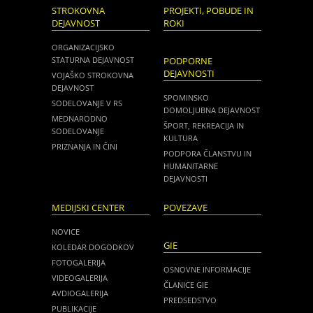
STROKOVNA
PROJEKTI, POBUDE IN
DEJAVNOST
ROKI
ORGANIZACIJSKO
STATURNA DEJAVNOST
PODPORNE
DEJAVNOSTI
VOJAŠKO STROKOVNA
DEJAVNOST
SPOMINSKO
SODELOVANJE V RS
DOMOLJUBNA DEJAVNOST
MEDNARODNO
ŠPORT, REKREACIJA IN
SODELOVANJE
KULTURA
PRIZNANJA IN ČINI
PODPORA ČLANSTVU IN
HUMANITARNE
DEJAVNOSTI
MEDIJSKI CENTER
POVEZAVE
NOVICE
GIE
KOLEDAR DOGODKOV
FOTOGALERIJA
OSNOVNE INFORMACIJE
VIDEOGALERIJA
ČLANICE GIE
AVDIOGALERIJA
PREDSEDSTVO
PUBLIKACIJE