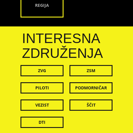
REGIJA
INTERESNA
ZDRUŽENJA
ZVG
ZSM
PILOTI
PODMORNIČAR
VEZIST
ŠČIT
DTI