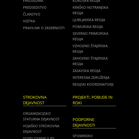
PREDSEDNIK
KOROŠKA REGIJA
PREDSEDSTVO
KRAŠKO-NOTRANJSKA
REGIJA
ČLANSTVO
LJUBLJANSKA REGIJA
VIZITKA
POMURSKA REGIJA
PRAVILNIK O ZASEBNOSTI
SEVERNO PRIMORSKA
REGIJA
VZHODNO ŠTAJERSKA
REGIJA
ZAHODNO ŠTAJERSKA
REGIJA
ZASAVSKA REGIJA
INTERESNA ZDRUŽENJA
REGIJSKI KOORDINATORJI
STROKOVNA
PROJEKTI, POBUDE IN
DEJAVNOST
ROKI
ORGANIZACIJSKO
STATURNA DEJAVNOST
PODPORNE
DEJAVNOSTI
VOJAŠKO STROKOVNA
DEJAVNOST
SPOMINSKO
SODELOVANJE V RS