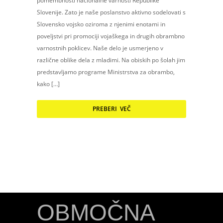
pomembnosti nacionalne varnosti Republike
Slovenije. Zato je naše poslanstvo aktivno sodelovati s
Slovensko vojsko oziroma z njenimi enotami in
poveljstvi pri promociji vojaškega in drugih obrambno
varnostnih poklicev. Naše delo je usmerjeno v
različne oblike dela z mladimi. Na obiskih po šolah jim
predstavljamo programe Ministrstva za obrambo,
kako […]
PREBERI VEČ
OBMOČNA