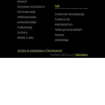
NOVICE
GIE
KOLEDAR DOGODKOV
FOTOGALERIJA
OSNOVNE INFORMACIJE
VIDEOGALERIJA
ČLANICE GIE
AVDIOGALERIJA
PREDSEDSTVO
PUBLIKACIJE
TEMELJNI DOKUMENTI
GLASILA
NOVICE
MEDIJI O NAS
ZASEDANJA
ZVEZA SLOVENSKIH ČASTNIKOV
©2026 ZSČ
Avtorji
EMIGMA