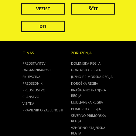
VEZIST
ŠČIT
DTI
O NAS
ZDRUŽENJA
PREDSTAVITEV
DOLENJSKA REGIJA
ORGANIZIRANOST
GORENJSKA REGIJA
SKUPŠČINA
JUŽNO PRIMORSKA REGIJA
PREDSEDNIK
KOROŠKA REGIJA
PREDSEDSTVO
KRAŠKO-NOTRANJSKA
REGIJA
ČLANSTVO
LJUBLJANSKA REGIJA
VIZITKA
POMURSKA REGIJA
PRAVILNIK O ZASEBNOSTI
SEVERNO PRIMORSKA
REGIJA
VZHODNO ŠTAJERSKA
REGIJA