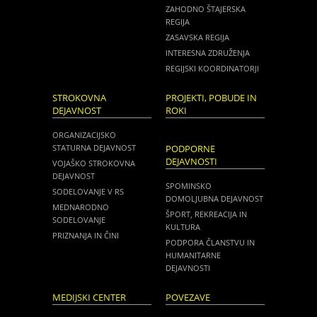
ZAHODNO ŠTAJERSKA
REGIJA
ZASAVSKA REGIJA
INTERESNA ZDRUŽENJA
REGIJSKI KOORDINATORJI
STROKOVNA
PROJEKTI, POBUDE IN
DEJAVNOST
ROKI
ORGANIZACIJSKO
STATURNA DEJAVNOST
PODPORNE
DEJAVNOSTI
VOJAŠKO STROKOVNA
DEJAVNOST
SPOMINSKO
SODELOVANJE V RS
DOMOLJUBNA DEJAVNOST
MEDNARODNO
ŠPORT, REKREACIJA IN
SODELOVANJE
KULTURA
PRIZNANJA IN ČINI
PODPORA ČLANSTVU IN
HUMANITARNE
DEJAVNOSTI
MEDIJSKI CENTER
POVEZAVE