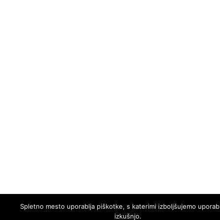
Spletno mesto uporablja piškotke, s katerimi izboljšujemo upora
izkušnjo.