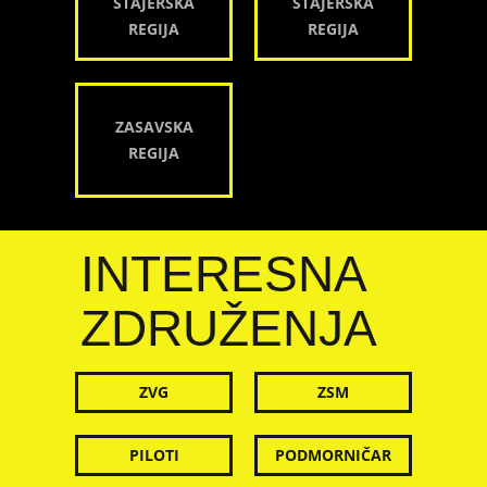
ŠTAJERSKA
ŠTAJERSKA
REGIJA
REGIJA
ZASAVSKA
REGIJA
INTERESNA
ZDRUŽENJA
ZVG
ZSM
PILOTI
PODMORNIČAR