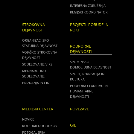
INTERESNA ZDRUŽENJA
REGIJSKI KOORDINATORJI
STROKOVNA
PROJEKTI, POBUDE IN
DEJAVNOST
ROKI
ORGANIZACIJSKO
STATURNA DEJAVNOST
PODPORNE
DEJAVNOSTI
VOJAŠKO STROKOVNA
DEJAVNOST
SPOMINSKO
SODELOVANJE V RS
DOMOLJUBNA DEJAVNOST
MEDNARODNO
ŠPORT, REKREACIJA IN
SODELOVANJE
KULTURA
PRIZNANJA IN ČINI
PODPORA ČLANSTVU IN
HUMANITARNE
DEJAVNOSTI
MEDIJSKI CENTER
POVEZAVE
NOVICE
GIE
KOLEDAR DOGODKOV
FOTOGALERIJA