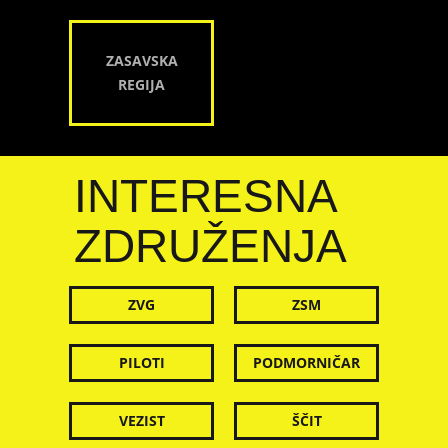
ZASAVSKA
REGIJA
INTERESNA
ZDRUŽENJA
ZVG
ZSM
PILOTI
PODMORNIČAR
VEZIST
ŠČIT