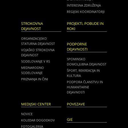
INTERESNA ZDRUŽENJA
REGIJSKI KOORDINATORJI
STROKOVNA
PROJEKTI, POBUDE IN
DEJAVNOST
ROKI
ORGANIZACIJSKO
STATURNA DEJAVNOST
PODPORNE
DEJAVNOSTI
VOJAŠKO STROKOVNA
DEJAVNOST
SPOMINSKO
SODELOVANJE V RS
DOMOLJUBNA DEJAVNOST
MEDNARODNO
ŠPORT, REKREACIJA IN
SODELOVANJE
KULTURA
PRIZNANJA IN ČINI
PODPORA ČLANSTVU IN
HUMANITARNE
DEJAVNOSTI
MEDIJSKI CENTER
POVEZAVE
NOVICE
GIE
KOLEDAR DOGODKOV
FOTOGALERIJA