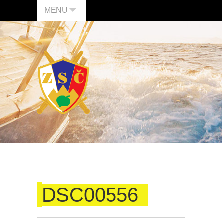
MENU
DSC00556