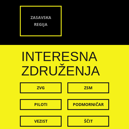
ZASAVSKA
REGIJA
INTERESNA
ZDRUŽENJA
ZVG
ZSM
PILOTI
PODMORNIČAR
VEZIST
ŠČIT