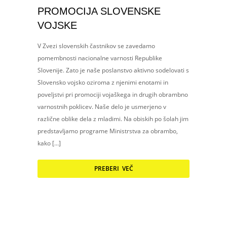
PROMOCIJA SLOVENSKE
VOJSKE
V Zvezi slovenskih častnikov se zavedamo
pomembnosti nacionalne varnosti Republike
Slovenije. Zato je naše poslanstvo aktivno sodelovati s
Slovensko vojsko oziroma z njenimi enotami in
poveljstvi pri promociji vojaškega in drugih obrambno
varnostnih poklicev. Naše delo je usmerjeno v
različne oblike dela z mladimi. Na obiskih po šolah jim
predstavljamo programe Ministrstva za obrambo,
kako […]
PREBERI VEČ