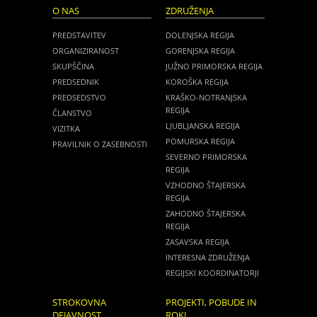
O NAS
ZDRUŽENJA
PREDSTAVITEV
DOLENJSKA REGIJA
ORGANIZIRANOST
GORENJSKA REGIJA
SKUPŠČINA
JUŽNO PRIMORSKA REGIJA
PREDSEDNIK
KOROŠKA REGIJA
PREDSEDSTVO
KRAŠKO-NOTRANJSKA
REGIJA
ČLANSTVO
LJUBLJANSKA REGIJA
VIZITKA
POMURSKA REGIJA
PRAVILNIK O ZASEBNOSTI
SEVERNO PRIMORSKA
REGIJA
VZHODNO ŠTAJERSKA
REGIJA
ZAHODNO ŠTAJERSKA
REGIJA
ZASAVSKA REGIJA
INTERESNA ZDRUŽENJA
REGIJSKI KOORDINATORJI
STROKOVNA
PROJEKTI, POBUDE IN
DEJAVNOST
ROKI