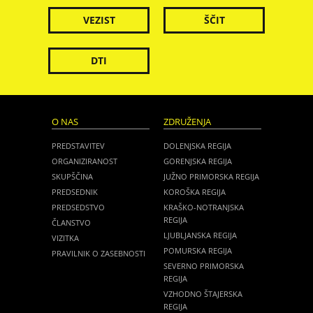
VEZIST
ŠČIT
DTI
O NAS
ZDRUŽENJA
PREDSTAVITEV
DOLENJSKA REGIJA
ORGANIZIRANOST
GORENJSKA REGIJA
SKUPŠČINA
JUŽNO PRIMORSKA REGIJA
PREDSEDNIK
KOROŠKA REGIJA
PREDSEDSTVO
KRAŠKO-NOTRANJSKA
REGIJA
ČLANSTVO
LJUBLJANSKA REGIJA
VIZITKA
POMURSKA REGIJA
PRAVILNIK O ZASEBNOSTI
SEVERNO PRIMORSKA
REGIJA
VZHODNO ŠTAJERSKA
REGIJA