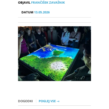
OBJAVIL
FRANČIŠEK ZAVAŠNIK
DATUM
13.05.2026
DOGODKI
POGLEJ VSE →