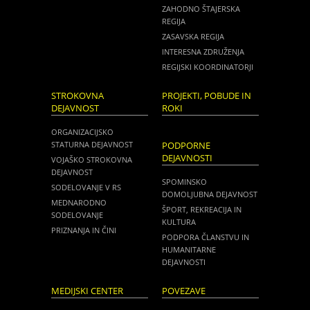
ZAHODNO ŠTAJERSKA
REGIJA
ZASAVSKA REGIJA
INTERESNA ZDRUŽENJA
REGIJSKI KOORDINATORJI
STROKOVNA
PROJEKTI, POBUDE IN
DEJAVNOST
ROKI
ORGANIZACIJSKO
STATURNA DEJAVNOST
PODPORNE
DEJAVNOSTI
VOJAŠKO STROKOVNA
DEJAVNOST
SPOMINSKO
SODELOVANJE V RS
DOMOLJUBNA DEJAVNOST
MEDNARODNO
ŠPORT, REKREACIJA IN
SODELOVANJE
KULTURA
PRIZNANJA IN ČINI
PODPORA ČLANSTVU IN
HUMANITARNE
DEJAVNOSTI
MEDIJSKI CENTER
POVEZAVE