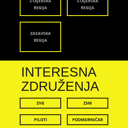
ŠTAJERSKA
ŠTAJERSKA
REGIJA
REGIJA
ZASAVSKA
REGIJA
INTERESNA
ZDRUŽENJA
ZVG
ZSM
PILOTI
PODMORNIČAR