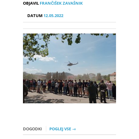
OBJAVIL
FRANČIŠEK ZAVAŠNIK
DATUM
12.05.2022
DOGODKI
POGLEJ VSE →