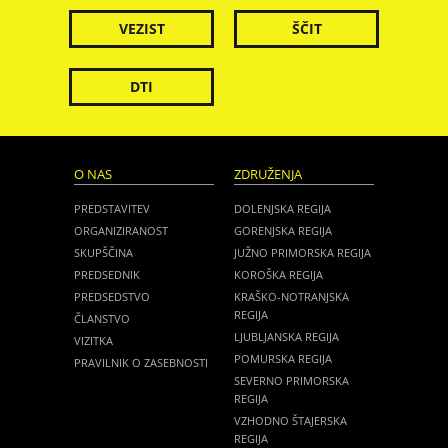
VEZIST
ŠČIT
DTI
O NAS
ZDRUŽENJA
PREDSTAVITEV
DOLENJSKA REGIJA
ORGANIZIRANOST
GORENJSKA REGIJA
SKUPŠČINA
JUŽNO PRIMORSKA REGIJA
PREDSEDNIK
KOROŠKA REGIJA
PREDSEDSTVO
KRAŠKO-NOTRANJSKA
REGIJA
ČLANSTVO
LJUBLJANSKA REGIJA
VIZITKA
POMURSKA REGIJA
PRAVILNIK O ZASEBNOSTI
SEVERNO PRIMORSKA
REGIJA
VZHODNO ŠTAJERSKA
REGIJA