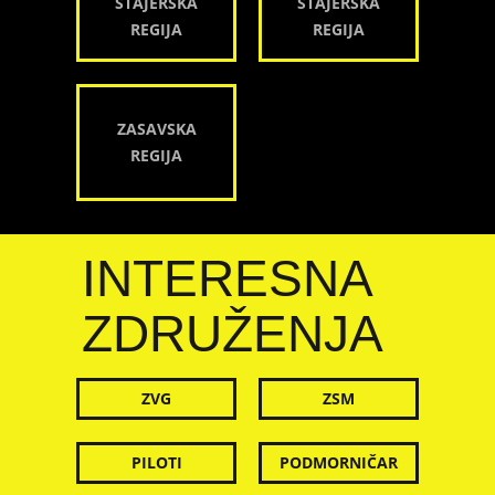
ŠTAJERSKA
ŠTAJERSKA
REGIJA
REGIJA
ZASAVSKA
REGIJA
INTERESNA
ZDRUŽENJA
ZVG
ZSM
PILOTI
PODMORNIČAR