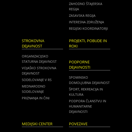
ZAHODNO ŠTAJERSKA
REGIJA
ZASAVSKA REGIJA
INTERESNA ZDRUŽENJA
REGIJSKI KOORDINATORJI
STROKOVNA
PROJEKTI, POBUDE IN
DEJAVNOST
ROKI
ORGANIZACIJSKO
STATURNA DEJAVNOST
PODPORNE
DEJAVNOSTI
VOJAŠKO STROKOVNA
DEJAVNOST
SPOMINSKO
SODELOVANJE V RS
DOMOLJUBNA DEJAVNOST
MEDNARODNO
ŠPORT, REKREACIJA IN
SODELOVANJE
KULTURA
PRIZNANJA IN ČINI
PODPORA ČLANSTVU IN
HUMANITARNE
DEJAVNOSTI
MEDIJSKI CENTER
POVEZAVE