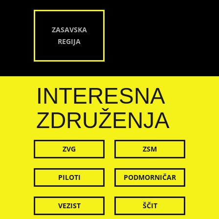
ZASAVSKA
REGIJA
INTERESNA
ZDRUŽENJA
ZVG
ZSM
PILOTI
PODMORNIČAR
VEZIST
ŠČIT