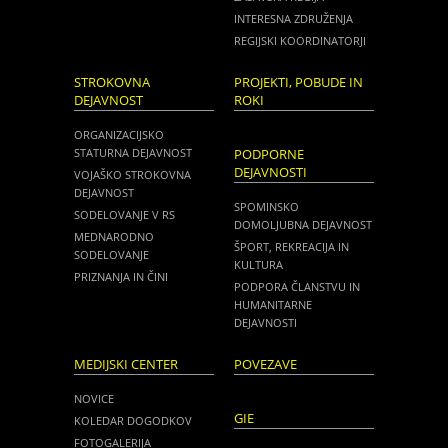
INTERESNA ZDRUŽENJA
REGIJSKI KOORDINATORJI
STROKOVNA
PROJEKTI, POBUDE IN
DEJAVNOST
ROKI
ORGANIZACIJSKO
STATURNA DEJAVNOST
PODPORNE
DEJAVNOSTI
VOJAŠKO STROKOVNA
DEJAVNOST
SPOMINSKO
SODELOVANJE V RS
DOMOLJUBNA DEJAVNOST
MEDNARODNO
ŠPORT, REKREACIJA IN
SODELOVANJE
KULTURA
PRIZNANJA IN ČINI
PODPORA ČLANSTVU IN
HUMANITARNE
DEJAVNOSTI
MEDIJSKI CENTER
POVEZAVE
NOVICE
GIE
KOLEDAR DOGODKOV
FOTOGALERIJA