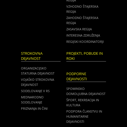
REGIJA
VZHODNO ŠTAJERSKA
REGIJA
ZAHODNO ŠTAJERSKA
REGIJA
ZASAVSKA REGIJA
INTERESNA ZDRUŽENJA
REGIJSKI KOORDINATORJI
STROKOVNA
PROJEKTI, POBUDE IN
DEJAVNOST
ROKI
ORGANIZACIJSKO
STATURNA DEJAVNOST
PODPORNE
DEJAVNOSTI
VOJAŠKO STROKOVNA
DEJAVNOST
SPOMINSKO
SODELOVANJE V RS
DOMOLJUBNA DEJAVNOST
MEDNARODNO
ŠPORT, REKREACIJA IN
SODELOVANJE
KULTURA
PRIZNANJA IN ČINI
PODPORA ČLANSTVU IN
HUMANITARNE
DEJAVNOSTI